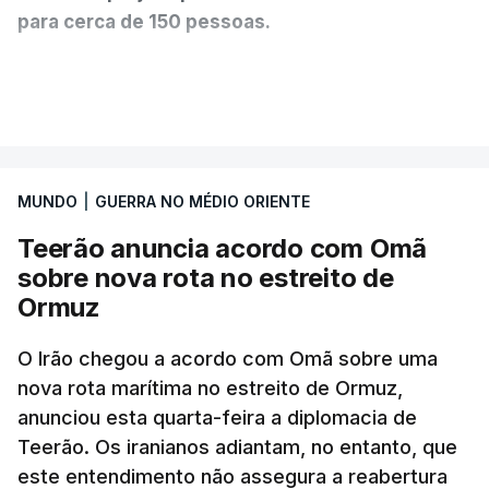
para cerca de 150 pessoas.
Segundo o diário britânico
The Guardian
, este
VER MAIS
posto avançado deverá abrigar tropas
marroquinas. O contrato foi concedido à Arkel
International, uma empresa com sede no Louisiana
MUNDO
|
GUERRA NO MÉDIO ORIENTE
que já colaborou com a Administração norte-
americana em projetos no Médio Oriente,
Teerão anuncia acordo com Omã
nomeadamente no Iraque.
sobre nova rota no estreito de
Ormuz
Com uma área muito reduzida,
esta pequena base
militar deverá ficar nos 60 por cento de
O Irão chegou a acordo com Omã sobre uma
nova rota marítima no estreito de Ormuz,
território de Gaza que Israel controla e a cerca
anunciou esta quarta-feira a diplomacia de
de 1,5 quilómetros da fronteira com Israel.
Teerão. Os iranianos adiantam, no entanto, que
Permite, desta forma, uma extração rápida em
este entendimento não assegura a reabertura
caso de ataque.