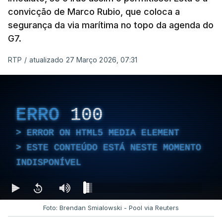
convicção de Marco Rubio, que coloca a
segurança da via marítima no topo da agenda do
G7.
RTP
/
atualizado 27 Março 2026, 07:31
ERRO
100
ERROR ON HTML5 MEDIA ELEMENT
ESTE CONTEÚDO ESTÁ NESTE MOMENTO
INDISPONÍVEL
Foto: Brendan Smialowski - Pool via Reuters