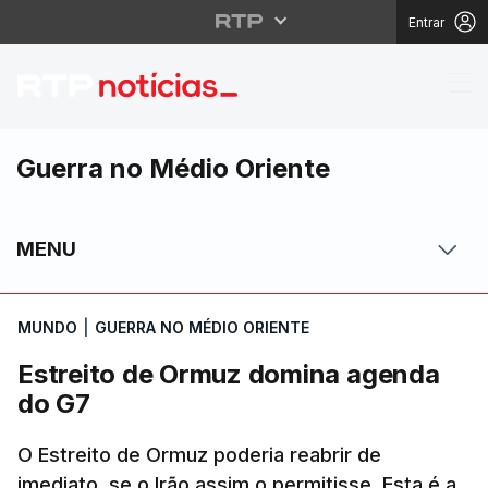
Entrar
Estreito de Ormuz do
Guerra no Médio Oriente
MENU
MUNDO
|
GUERRA NO MÉDIO ORIENTE
Estreito de Ormuz domina agenda
do G7
O Estreito de Ormuz poderia reabrir de
imediato, se o Irão assim o permitisse. Esta é a