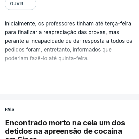
OUVIR
Inicialmente, os professores tinham até terça-feira
para finalizar a reapreciação das provas, mas
perante a incapacidade de dar resposta a todos os
pedidos foram, entretanto, informados que
poderiam fazê-lo até quinta-feira.
A intenção era que os resultados fossem
VER MAIS
publicados no dia seguinte (sexta-feira), o que
poderá não acontecer.
PAÍS
No domingo, estavam concluídos cerca de 50 por
cento dos mais de 20 mil pedidos de reapreciação,
Encontrado morto na cela um dos
mas Cristina Mota, porta-voz da Missão Escola
detidos na apreensão de cocaína
Pública, tem dúvidas de que o processo esteja