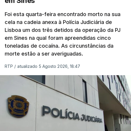
em Sines
concluído a tempo.
Foi esta quarta-feira encontrado morto na sua
cela na cadeia anexa à Polícia Judiciária de
"Durante o fim de semana e nos últimos dias,
Lisboa um dos três detidos da operação da PJ
apercebamo-nos que ainda estão a ser
em Sines na qual foram apreendidas cinco
convocados professores para reapreciações"
,
toneladas de cocaína. As circunstâncias da
disse a professora à agência Lusa.
"Será
morte estão a ser averiguadas.
praticamente impossível termos a totalidade
das reapreciações na sexta-feira".
RTP
/
atualizado 5 Agosto 2026, 18:47
Segundo os docentes, o processo de reapreciação
está a enfrentar vários constrangimentos. Há
casos em que faltam os modelos preenchidos
pelos alunos com a alegação justificativa para o
pedido de reapreciação, ou os documentos que os
relatores devem preencher.