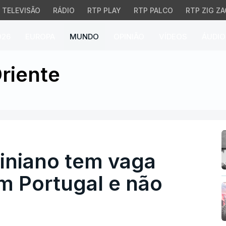
TELEVISÃO
RÁDIO
RTP PLAY
RTP PALCO
RTP ZIG ZA
026
EUROPA
MUNDO
OPINIÃO
VÍDEOS
ÁUDIO
niano tem vaga para mes
riente
tiniano tem vaga
m Portugal e não