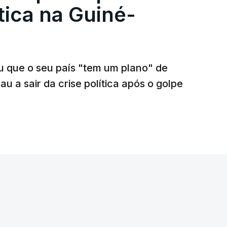
tica na Guiné-
u que o seu país "tem um plano" de
u a sair da crise política após o golpe
rangeiros do Senegal ocorreu no âmbito de
e uma delegação senegalesa, integrada ainda