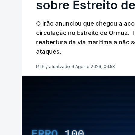
sobre Estreito d
O Irão anunciou que chegou a ac
circulação no Estreito de Ormuz. T
reabertura da via marítima a não 
ataques.
RTP
/
atualizado 6 Agosto 2026, 06:53
ERRO
100