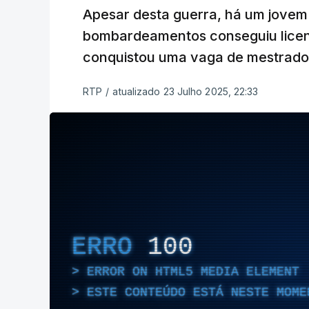
Apesar desta guerra, há um jovem 
bombardeamentos conseguiu licenc
conquistou uma vaga de mestrado
RTP
/
atualizado 23 Julho 2025, 22:33
ERRO
100
ERROR ON HTML5 MEDIA ELEMENT
ESTE CONTEÚDO ESTÁ NESTE MOME