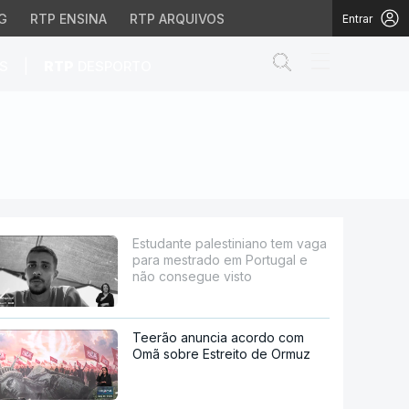
G
RTP ENSINA
RTP ARQUIVOS
Entrar
Abrir campo de
|
S
RTP
DESPORTO
trado em Portugal e nã
Estudante palestiniano tem vaga
para mestrado em Portugal e
não consegue visto
Teerão anuncia acordo com
Omã sobre Estreito de Ormuz