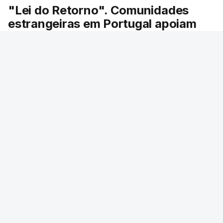
"Lei do Retorno". Comunidades
estrangeiras em Portugal apoiam
decisão de Seguro
As comunidades estrangeiras em Portugal
apoiam a decisão do presidente da república de
enviar a lei do retorno para o Tribunal
Constitucional.
37 min.
RTP
/
ERRO
100
ERROR ON HTML5 MEDIA ELEMENT
ESTE CONTEÚDO ESTÁ NESTE MOMENTO