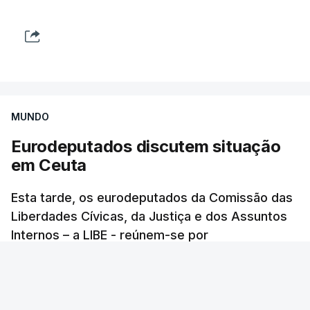
MUNDO
Eurodeputados discutem situação
em Ceuta
Esta tarde, os eurodeputados da Comissão das
Liberdades Cívicas, da Justiça e dos Assuntos
Internos – a LIBE - reúnem-se por
videoconferência. É uma reunião extraordinária,
aprovada pela maioria dos grupos políticos do
Parlamento Europeu.