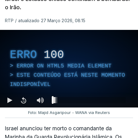
o Irão.
RTP
/
atualizado 27 Março 2026, 08:15
ERRO
100
ERROR ON HTML5 MEDIA ELEMENT
ESTE CONTEÚDO ESTÁ NESTE MOMENTO
INDISPONÍVEL
Foto: Majid Asgaripour - WANA via Reuters
Israel anunciou ter morto o comandante da
Marinha da Guarda Revolucionária Islâmica. Os