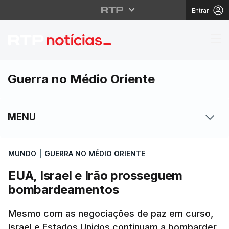
Entrar
EUA, Israel e Irão p
Guerra no Médio Oriente
MENU
MUNDO
|
GUERRA NO MÉDIO ORIENTE
EUA, Israel e Irão prosseguem
bombardeamentos
Mesmo com as negociações de paz em curso,
Israel e Estados Unidos continuam a bombarder