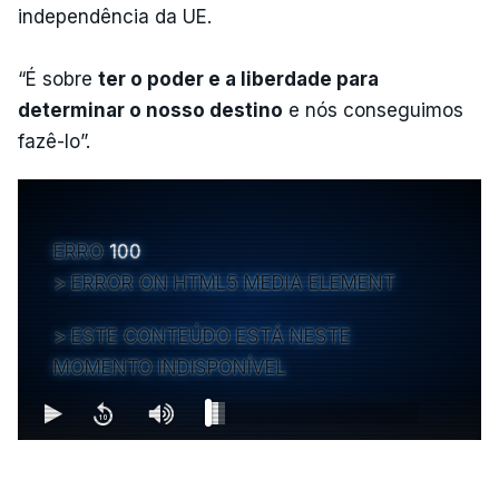
independência da UE.
“É sobre
ter o poder e a liberdade para
determinar o nosso destino
e nós conseguimos
fazê-lo”.
ERRO
100
ERROR ON HTML5 MEDIA ELEMENT
ESTE CONTEÚDO ESTÁ NESTE
MOMENTO INDISPONÍVEL