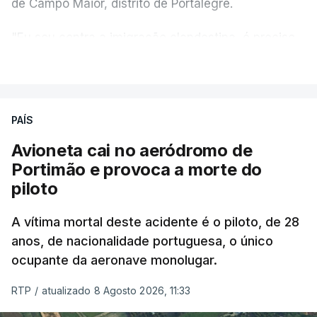
de Campo Maior, distrito de Portalegre.
"Eu sou contra a imigração clandestina, é preciso
combater ferozmente a imigração ilegal,
VER MAIS
precisamos de regular a nossa imigração e
precisamos de defender as nossas fronteiras e
nada disto é incompatível com tratarmos com
PAÍS
dignidade as pessoas, designadamente menores e
Avioneta cai no aeródromo de
crianças", acrescentou.
Portimão e provoca a morte do
piloto
António José Seguro mostrou dúvidas sobre se é
garantido o superior interesse da criança.
A vítima mortal deste acidente é o piloto, de 28
anos, de nacionalidade portuguesa, o único
ocupante da aeronave monolugar.
ERRO
100
RTP
/
atualizado 8 Agosto 2026, 11:33
ERROR ON HTML5 MEDIA ELEMENT