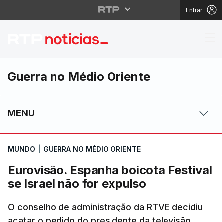
Entrar
Eurovisão. Espanha boi
Guerra no Médio Oriente
MENU
MUNDO
|
GUERRA NO MÉDIO ORIENTE
Eurovisão. Espanha boicota Festival
se Israel não for expulso
O conselho de administração da RTVE decidiu
acatar o pedido do presidente da televisão