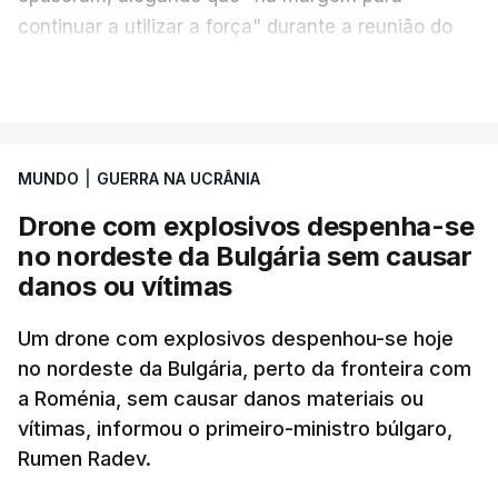
continuar a utilizar a força" durante a reunião do
Gabinete de Segurança de quinta-feira.
VER MAIS
A ideia de uma trégua tem a ver com a
necessidade de travar os ataques com vista à
aplicação do plano de desarmamento do Hamas.
MUNDO
|
GUERRA NA UCRÂNIA
Drone com explosivos despenha-se
Além disso, o correspondente do canal de
no nordeste da Bulgária sem causar
televisão israelita i24News, que também teve
danos ou vítimas
acesso às deliberações do Gabinete, recordou na
sexta-feira que, após a reunião, ficou por decidir a
Um drone com explosivos despenhou-se hoje
autorização formal de Israel para a entrada em
no nordeste da Bulgária, perto da fronteira com
Gaza da Força Internacional de Estabilização, um
a Roménia, sem causar danos materiais ou
contingente multinacional proposto no âmbito do
vítimas, informou o primeiro-ministro búlgaro,
Conselho da Paz promovido por Trump.
Rumen Radev.
Meios de comunicação social israelitas