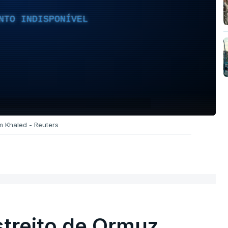
NTO INDISPONÍVEL
m Khaled - Reuters
streito de Ormuz