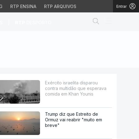
G
RTP ENSINA
RTP ARQUIVOS
Entrar
Abrir campo de
|
S
RTP
DESPORTO
ão que esperava comida
Exército israelita disparou
contra multidão que esperava
comida em Khan Younis
Trump diz que Estreito de
Ormuz vai reabrir "muito em
breve"