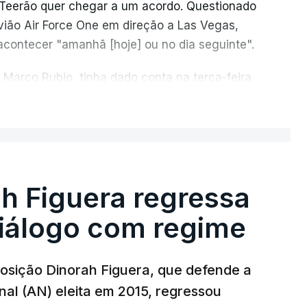
e Teerão quer chegar a um acordo. Questionado
vião Air Force One em direção a Las Vegas,
acontecer "amanhã [hoje] ou no dia seguinte".
 Marco Rubio, tinha dado conta na terça-feira
Irão e Omã, cujas costas se situam ao longo
ER MAIS
e cita "fontes regionais" não identificadas,
rio de 60 dias para organizar a passagem
 de Omã.
h Figuera regressa
diálogo com regime
 Axios, que todo o transporte marítimo que
a a norte nas águas iranianas, e que qualquer
ional nas águas controladas por Omã, tudo isto
sição Dinorah Figuera, que defende a
A via central seria desminada durante este
al (AN) eleita em 2015, regressou