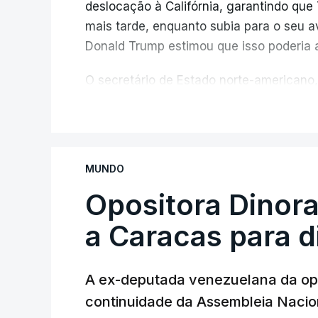
deslocação à Califórnia, garantindo qu
mais tarde, enquanto subia para o seu a
Donald Trump estimou que isso poderia 
O secretário de Estado norte-americano,
de "progressos" nas negociações com o 
V
do estreito.
Segundo o meio de comunicação Axios, qu
MUNDO
e
stá em discussão um acordo temporá
no estreito entre o Irão e o sultanato
Opositora Dinora
a Caracas para 
Este acordo preliminar prevê, segundo o
entre através do estreito utilize uma rot
navio que saia siga uma trajetória merid
A ex-deputada venezuelana da opo
sem portagens ou direitos de passagem. 
continuidade da Assembleia Nacion
período de 60 dias.