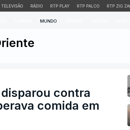
TELEVISÃO
RÁDIO
RTP PLAY
RTP PALCO
RTP ZIG ZA
026
EUROPA
MUNDO
OPINIÃO
VÍDEOS
ÁUDIO
 disparou contra multid
riente
a disparou contra
perava comida em