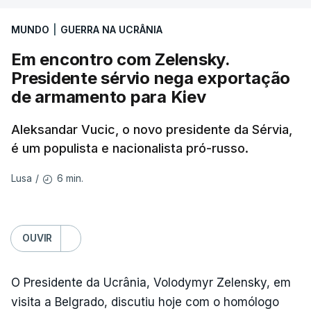
necessidade de travar os ataques com vista à
aplicação do plano de desarmamento do Hamas.
MUNDO
|
GUERRA NA UCRÂNIA
Em encontro com Zelensky.
Além disso, o correspondente do canal de
Presidente sérvio nega exportação
televisão israelita i24News, que também teve
de armamento para Kiev
acesso às deliberações do Gabinete, recordou na
sexta-feira que, após a reunião, ficou por decidir a
Aleksandar Vucic, o novo presidente da Sérvia,
autorização formal de Israel para a entrada em
é um populista e nacionalista pró-russo.
Gaza da Força Internacional de Estabilização, um
contingente multinacional proposto no âmbito do
6 min.
Lusa
/
Conselho da Paz promovido por Trump.
Meios de comunicação social israelitas
OUVIR
informaram, após a reunião do Gabinete de
Segurança do país, que o órgão presidido por
O Presidente da Ucrânia, Volodymyr Zelensky, em
Netanyahu exigiu durante a sessão de quinta-feira
visita a Belgrado, discutiu hoje com o homólogo
a retoma dos ataques aéreos em Gaza,