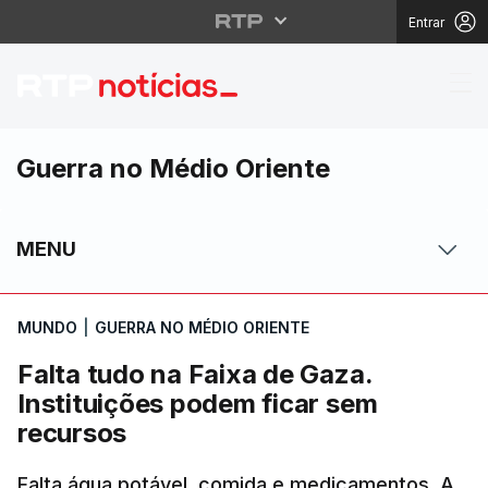
Entrar
Falta tudo na Faixa de
Guerra no Médio Oriente
MENU
MUNDO
|
GUERRA NO MÉDIO ORIENTE
Falta tudo na Faixa de Gaza.
Instituições podem ficar sem
recursos
Falta água potável, comida e medicamentos. A