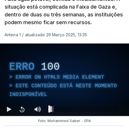
situação está complicada na Faixa de Gaza e,
dentro de duas ou três semanas, as instituições
podem mesmo ficar sem recursos.
Antena 1
/
atualizado 26 Março 2025, 13:35
ERRO
100
ERROR ON HTML5 MEDIA ELEMENT
ESTE CONTEÚDO ESTÁ NESTE MOMENTO
INDISPONÍVEL
Foto: Mohammed Saber - EPA