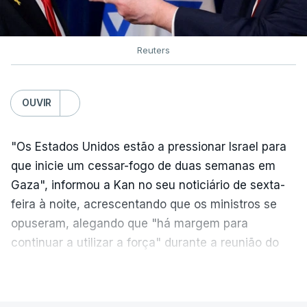
Reuters
OUVIR
"Os Estados Unidos estão a pressionar Israel para
que inicie um cessar-fogo de duas semanas em
Gaza", informou a Kan no seu noticiário de sexta-
feira à noite, acrescentando que os ministros se
opuseram, alegando que "há margem para
continuar a utilizar a força" durante a reunião do
Gabinete de Segurança de quinta-feira.
VER MAIS
A ideia de uma trégua tem a ver com a