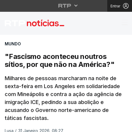
Entrar
"Fascismo aconteceu n
MUNDO
"Fascismo aconteceu noutros
sítios, por que não na América?"
Milhares de pessoas marcharam na noite de
sexta-feira em Los Angeles em solidariedade
com Mineápolis e contra a ação da agência de
imigração ICE, pedindo a sua abolição e
acusando o Governo norte-americano de
táticas fascistas.
Lusa
/
31 Janeiro 2026, 08:27