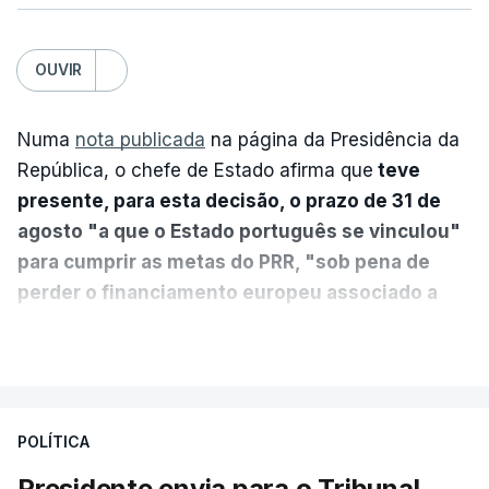
OUVIR
Numa
nota publicada
na página da Presidência da
República, o chefe de Estado afirma que
teve
presente, para esta decisão, o prazo de 31 de
agosto "a que o Estado português se vinculou"
para cumprir as metas do PRR, "sob pena de
perder o financiamento europeu associado a
essa reforma específica".
VER MAIS
António José Seguro entende que a reforma reúne
treze apoios sociais "num só" e pretende "tornar o
POLÍTICA
sistema mais simples, mais justo e transparente".
Presidente envia para o Tribunal