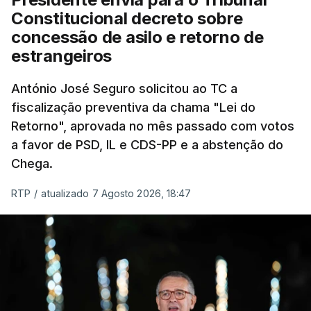
"Sempre que seja possível reduzir burocracias,
Constitucional decreto sobre
eliminar sobreposições e garantir que os apoios
concessão de asilo e retorno de
chegam a quem mais necessita, estaremos a dar
estrangeiros
um passo na direção certa", argumenta o
António José Seguro solicitou ao TC a
Presidente da República.
fiscalização preventiva da chama "Lei do
Retorno", aprovada no mês passado com votos
Assegurar que "ninguém é
a favor de PSD, IL e CDS-PP e a abstenção do
prejudicado"
Chega.
RTP
/
atualizado 7 Agosto 2026, 18:47
O Preisdente deixa, no entanto, deixa alguns
avisos:
uma reforma desta dimensão "deve ter
como primeiro critério a proteção das pessoas"
e "nenhum processo de simplificação pode
traduzir-se numa diminuição da proteção