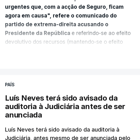
urgentes que, com a acção de Seguro, ficam
agora em causa", refere o comunicado do
partido de extrema-direita acusando o
Presidente da República
e referindo-se ao efeito
devolutivo dos recursos (mantendo-se o efeito
suspensivo) e o aumento do prazo para detenção
VER MAIS
em centro de acolhimento temporário.
Chega refere ainda que Seguro tem reservas
PAÍS
quanto à possibilidade de expulsar do país
cidadãos adultos em situação ilegal, se
Luís Neves terá sido avisado da
tiverem filhos menores.
auditoria à Judiciária antes de ser
anunciada
“Com esta acção de Seguro, sendo atingido o
prazo de 60 dias, os imigrantes terão que ser
Luís Neves terá sido avisado da auditoria à
Judiciária, antes mesmo de ser anunciada pelo
libertados,
ainda que os seus pedidos de asilo