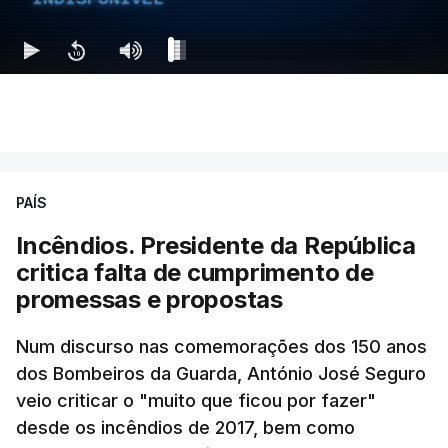
MOMENTO INDISPONÍVEL
Ao mesmo tempo é também divulgada a realização
de um encontro entre o presidente Masoud
Pezeshkian e o ayatollah Khamenei que,
PAÍS
assinalando o início do terceiro ano de Pezeshkian
à frente do governo, teve na agenda o conflito
Incêndios. Presidente da República
armado com os Estados Unidos e Israel, além das
critica falta de cumprimento de
questões económicas de um país em guerra que
promessas e propostas
se confronta agora com uma inflação de 88%.
Num discurso nas comemorações dos 150 anos
De acordo com a informação oficial, que não indica
dos Bombeiros da Guarda, António José Seguro
onde ou quando decorreu a reunião, Khamenei e
veio criticar o "muito que ficou por fazer"
Pezeshkian discutiram ainda formas de garantir
desde os incêndios de 2017, bem como