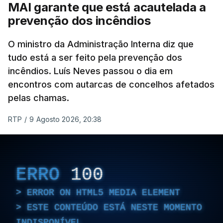
MAI garante que está acautelada a
israelita, que nos últimos tempos vem dando conta
prevenção dos incêndios
de que o líder supremo iraniano estará em estado
crítico na sequência do bombardeamento que no
O ministro da Administração Interna diz que
último dia de fevereiro passado matou o pai, o
tudo está a ser feito pela prevenção dos
ayatollah Ali Khamenei, e outros membros da
incêndios. Luís Neves passou o dia em
família.
encontros com autarcas de concelhos afetados
pelas chamas.
As imagens mostram Mojtaba Khamenei no que
será uma aula religiosa, mas sem qualquer
RTP
/
9 Agosto 2026, 20:38
indicação adicional.
ERRO
100
ERRO
100
ERROR ON HTML5 MEDIA ELEMENT
ERROR ON HTML5 MEDIA ELEMENT
ESTE CONTEÚDO ESTÁ NESTE MOMENTO
ESTE CONTEÚDO ESTÁ NESTE
INDISPONÍVEL