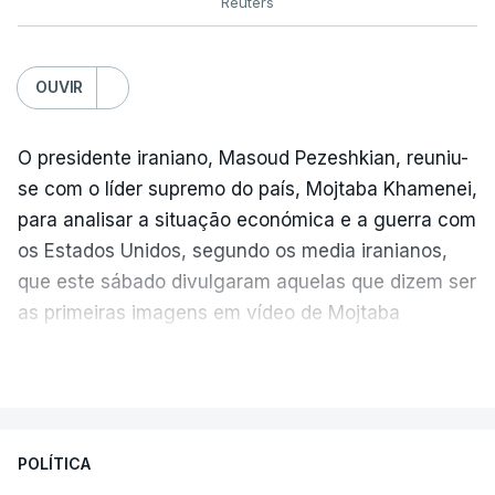
Reuters
OUVIR
O presidente iraniano, Masoud Pezeshkian, reuniu-
se com o líder supremo do país, Mojtaba Khamenei,
para analisar a situação económica e a guerra com
os Estados Unidos, segundo os media iranianos,
que este sábado divulgaram aquelas que dizem ser
as primeiras imagens em vídeo de Mojtaba
Khamenei desde o início da guerra.
VER MAIS
O vídeo de 12 segundos, sem aúdio, data ou local
de gravação, foi colocado pela agência de notícias
Mehr na rede social Telegram, como aquilo que
POLÍTICA
pode ser considerada uma resposta à imprensa