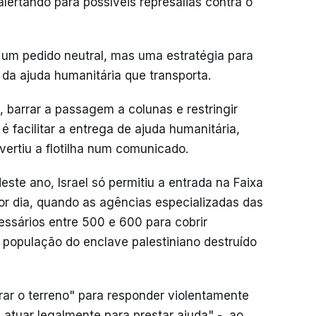
ertando para possíveis represálias contra o
ui um pedido neutral, mas uma estratégia para
 da ajuda humanitária que transporta.
os, barrar a passagem a colunas e restringir
 facilitar a entrega de ajuda humanitária,
dvertiu a flotilha num comunicado.
ste ano, Israel só permitiu a entrada na Faixa
r dia, quando as agências especializadas das
ssários entre 500 e 600 para cobrir
 população do enclave palestiniano destruído
rar o terreno" para responder violentamente
a atuar legalmente para prestar ajuda" -, ao