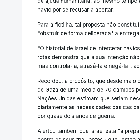
de ajuda humanitária, ao mesmo tempo al
navio por se recusar a aceitar.
Para a flotilha, tal proposta não constit
"obstruir de forma deliberada" a entrega
"O historial de Israel de intercetar navi
rotas demonstra que a sua intenção não é
mas controlá-la, atrasá-la e negá-la", a
Recordou, a propósito, que desde maio de
de Gaza de uma média de 70 camiões po
Nações Unidas estimam que seriam nece
diariamente as necessidades básicas da
por quase dois anos de guerra.
Alertou também que Israel está "a prepa
contra os seus tripulantes - que "estão 