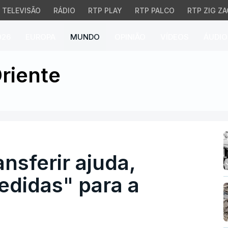
TELEVISÃO
RÁDIO
RTP PLAY
RTP PALCO
RTP ZIG ZA
026
EUROPA
MUNDO
OPINIÃO
VÍDEOS
ÁUDIO
ansferir ajuda, Israel "t
riente
ransferir ajuda,
edidas" para a