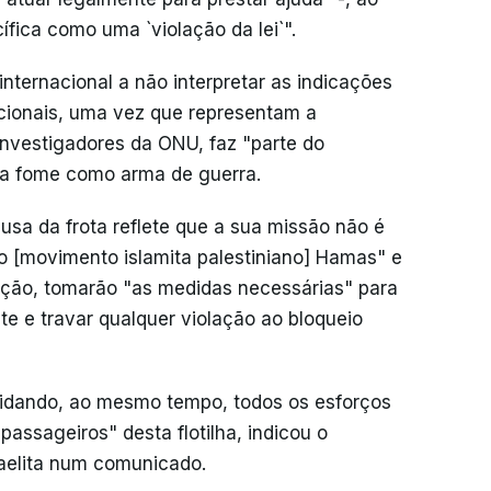
fica como uma `violação da lei`".
 internacional a não interpretar as indicações
acionais, uma vez que representam a
investigadores da ONU, faz "parte do
da fome como arma de guerra.
cusa da frota reflete que a sua missão não é
o [movimento islamita palestiniano] Hamas" e
enção, tomarão "as medidas necessárias" para
e e travar qualquer violação ao bloqueio
vidando, ao mesmo tempo, todos os esforços
passageiros" desta flotilha, indicou o
raelita num comunicado.