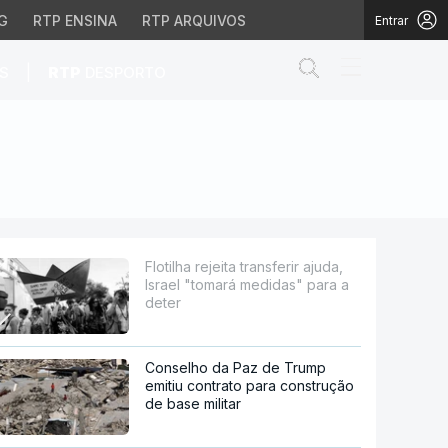
G
RTP ENSINA
RTP ARQUIVOS
Entrar
Abrir campo de
|
S
RTP
DESPORTO
omará medidas" para a det
Flotilha rejeita transferir ajuda,
Israel "tomará medidas" para a
deter
Conselho da Paz de Trump
emitiu contrato para construção
de base militar