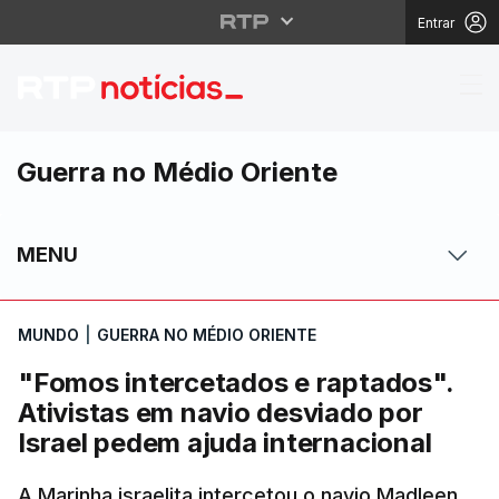
Entrar
"Fomos intercetados e 
Guerra no Médio Oriente
MENU
MUNDO
|
GUERRA NO MÉDIO ORIENTE
"Fomos intercetados e raptados".
Ativistas em navio desviado por
Israel pedem ajuda internacional
A Marinha israelita intercetou o navio Madleen,