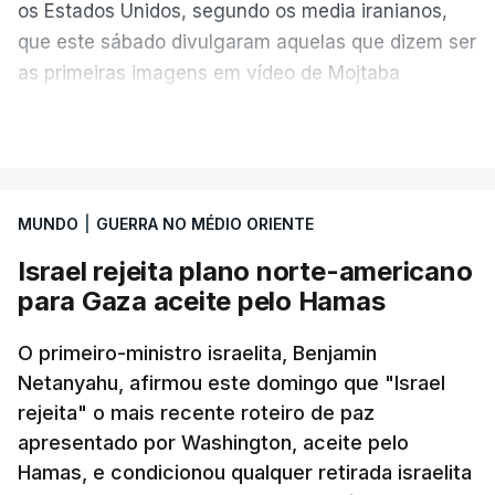
os Estados Unidos, segundo os media iranianos,
que este sábado divulgaram aquelas que dizem ser
as primeiras imagens em vídeo de Mojtaba
Khamenei desde o início da guerra.
VER MAIS
O vídeo de 12 segundos, sem aúdio, data ou local
de gravação, foi colocado pela agência de notícias
Mehr na rede social Telegram, como aquilo que
MUNDO
|
GUERRA NO MÉDIO ORIENTE
pode ser considerada uma resposta à imprensa
Israel rejeita plano norte-americano
israelita, que nos últimos tempos vem dando conta
para Gaza aceite pelo Hamas
de que o líder supremo iraniano estará em estado
crítico na sequência do bombardeamento que no
O primeiro-ministro israelita, Benjamin
último dia de fevereiro passado matou o pai, o
Netanyahu, afirmou este domingo que "Israel
ayatollah Ali Khamenei, e outros membros da
rejeita" o mais recente roteiro de paz
família.
apresentado por Washington, aceite pelo
Hamas, e condicionou qualquer retirada israelita
As imagens mostram Mojtaba Khamenei no que