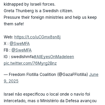
kidnapped by Israeli forces.
Greta Thunberg is a Swedish citizen.
Pressure their foreign ministries and help us keep
them safe!
Web:
https://t.co/uCGmx8sn8j
X :
@SweMFA
FB :
@SweMFA
IG : swedishmfa
#AllEyesOnMadeleen
pic.twitter.com/76Myrg2Bnz
— Freedom Flotilla Coalition (@GazaFFlotilla)
June
9, 2025
Israel não especificou o local onde o navio foi
intercetado, mas o Ministério da Defesa avançou