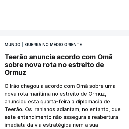
Segundo o diário britânico
The Guardian
, este
VER MAIS
posto avançado deverá abrigar tropas
marroquinas. O contrato foi concedido à Arkel
International, uma empresa com sede no Louisiana
MUNDO
|
GUERRA NO MÉDIO ORIENTE
que já colaborou com a Administração norte-
americana em projetos no Médio Oriente,
Teerão anuncia acordo com Omã
nomeadamente no Iraque.
sobre nova rota no estreito de
Ormuz
Com uma área muito reduzida,
esta pequena base
militar deverá ficar nos 60 por cento de
O Irão chegou a acordo com Omã sobre uma
nova rota marítima no estreito de Ormuz,
território de Gaza que Israel controla e a cerca
anunciou esta quarta-feira a diplomacia de
de 1,5 quilómetros da fronteira com Israel.
Teerão. Os iranianos adiantam, no entanto, que
Permite, desta forma, uma extração rápida em
este entendimento não assegura a reabertura
caso de ataque.
imediata da via estratégica nem a sua