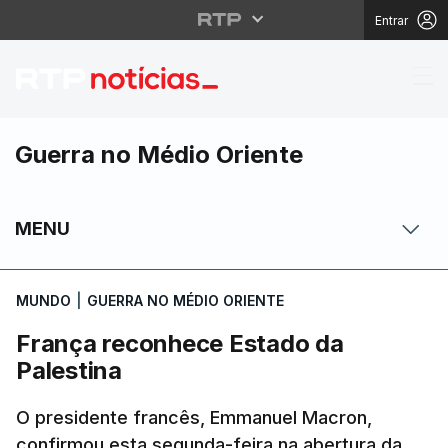
Entrar
França reconhece Esta
Guerra no Médio Oriente
MENU
MUNDO
|
GUERRA NO MÉDIO ORIENTE
França reconhece Estado da
Palestina
O presidente francês, Emmanuel Macron,
confirmou esta segunda-feira na abertura da