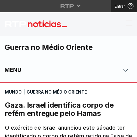
Entrar
Gaza. Israel identific
Guerra no Médio Oriente
MENU
MUNDO
|
GUERRA NO MÉDIO ORIENTE
Gaza. Israel identifica corpo de
refém entregue pelo Hamas
O exército de Israel anunciou este sábado ter
identificado o corpo do refém retido na Faixa de