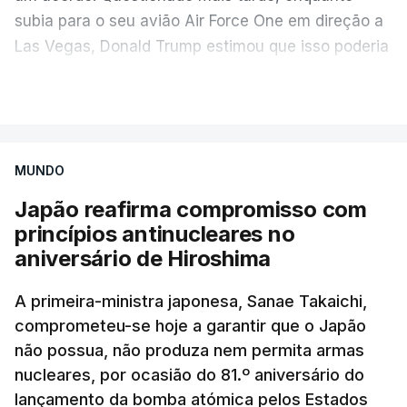
subia para o seu avião Air Force One em direção a
Las Vegas, Donald Trump estimou que isso poderia
acontecer "amanhã [hoje] ou no dia seguinte".
VER MAIS
O secretário de Estado norte-americano, Marco
Rubio, tinha dado conta na terça-feira de
"progressos" nas negociações com o Irão e Omã,
MUNDO
cujas costas se situam ao longo do estreito.
Japão reafirma compromisso com
princípios antinucleares no
Segundo o meio de comunicação Axios, que cita
aniversário de Hiroshima
"fontes regionais" não identificadas, e
stá em
discussão um acordo temporário de 60 dias
A primeira-ministra japonesa, Sanae Takaichi,
para organizar a passagem no estreito entre o
comprometeu-se hoje a garantir que o Japão
Irão e o sultanato de Omã.
não possua, não produza nem permita armas
nucleares, por ocasião do 81.º aniversário do
Este acordo preliminar prevê, segundo o Axios, que
lançamento da bomba atómica pelos Estados
todo o transporte marítimo que entre através do