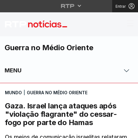
Entrar
Gaza. Israel lança ata
Guerra no Médio Oriente
MENU
MUNDO
|
GUERRA NO MÉDIO ORIENTE
Gaza. Israel lança ataques após
"violação flagrante" do cessar-
fogo por parte do Hamas
Os meios de comunicação israelitas relataram