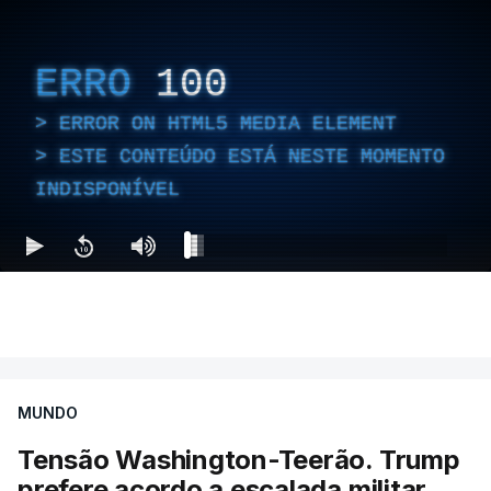
ERRO
100
ERROR ON HTML5 MEDIA ELEMENT
ESTE CONTEÚDO ESTÁ NESTE MOMENTO
INDISPONÍVEL
MUNDO
Tensão Washington-Teerão. Trump
prefere acordo a escalada militar