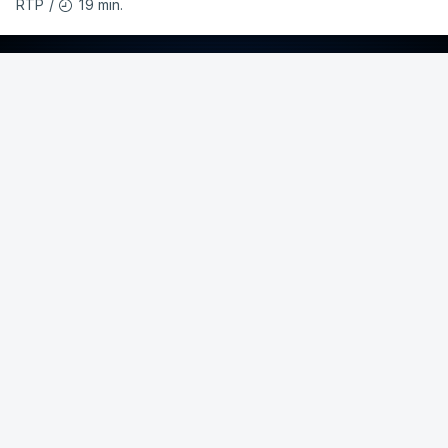
19 min.
RTP
/
ERRO
100
ERROR ON HTML5 MEDIA ELEMENT
ESTE CONTEÚDO ESTÁ NESTE MOMENTO
INDISPONÍVEL
Segundo o presidente ucraniano, esta quebra
reflete o impacto e a prioridade dada à crise no
Médio Oriente.