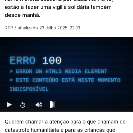
estão a fazer uma vigília solidária também
desde manhã.
RTP
/
atualizado 23 Julho 2025, 22:33
ERRO
100
ERROR ON HTML5 MEDIA ELEMENT
ESTE CONTEÚDO ESTÁ NESTE MOMENTO
INDISPONÍVEL
Querem chamar a atenção para o que chamam de
catástrofe humanitária e para as crianças que