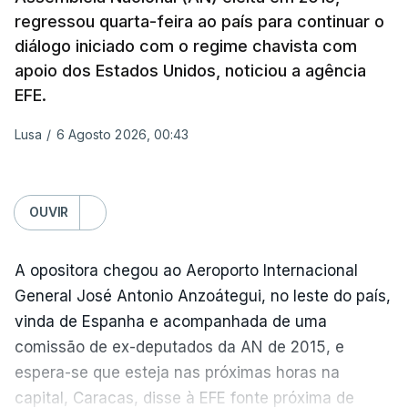
Irão e o sultanato de Omã.
regressou quarta-feira ao país para continuar o
diálogo iniciado com o regime chavista com
Este acordo preliminar prevê, segundo o Axios, que
apoio dos Estados Unidos, noticiou a agência
todo o transporte marítimo que entre através do
EFE.
estreito utilize uma rota a norte nas águas
iranianas, e que qualquer navio que saia siga uma
Lusa
/
6 Agosto 2026, 00:43
trajetória meridional nas águas controladas por
Omã, tudo isto sem portagens ou direitos de
passagem. A via central seria desminada durante
OUVIR
este período de 60 dias.
A opositora chegou ao Aeroporto Internacional
General José Antonio Anzoátegui, no leste do país,
ERRO
100
vinda de Espanha e acompanhada de uma
ERROR ON HTML5 MEDIA ELEMENT
comissão de ex-deputados da AN de 2015, e
espera-se que esteja nas próximas horas na
ESTE CONTEÚDO ESTÁ NESTE
capital, Caracas, disse à EFE fonte próxima de