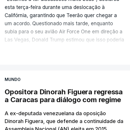
esta terça-feira durante uma deslocação à
Califórnia, garantindo que Teerão quer chegar a
um acordo. Questionado mais tarde, enquanto
subia para o seu avião Air Force One em direção a
Las Vegas, Donald Trump estimou que isso poderia
acontecer "amanhã [hoje] ou no dia seguinte".
VER MAIS
O secretário de Estado norte-americano, Marco
Rubio, tinha dado conta na terça-feira de
"progressos" nas negociações com o Irão e Omã,
MUNDO
cujas costas se situam ao longo do estreito.
Opositora Dinorah Figuera regressa
a Caracas para diálogo com regime
Segundo o meio de comunicação Axios, que cita
"fontes regionais" não identificadas, e
stá em
A ex-deputada venezuelana da oposição
discussão um acordo temporário de 60 dias
Dinorah Figuera, que defende a continuidade da
para organizar a passagem no estreito entre o
Assembleia Nacional (AN) eleita em 2015,