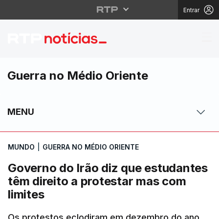
Entrar
Governo do Irão diz qu
Guerra no Médio Oriente
MENU
MUNDO
|
GUERRA NO MÉDIO ORIENTE
Governo do Irão diz que estudantes
têm direito a protestar mas com
limites
Os protestos eclodiram em dezembro do ano