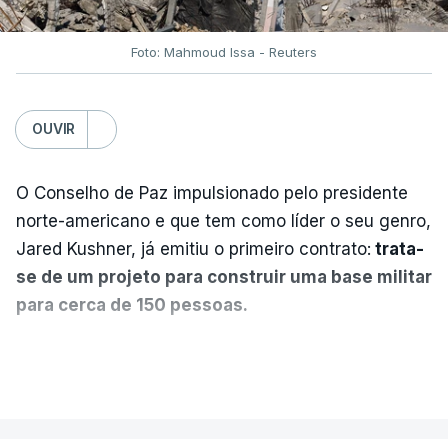
Foto: Mahmoud Issa - Reuters
OUVIR
O Conselho de Paz impulsionado pelo presidente
norte-americano e que tem como líder o seu genro,
Jared Kushner, já emitiu o primeiro contrato:
trata-
se de um projeto para construir uma base militar
para cerca de 150 pessoas.
Segundo o diário britânico
The Guardian
, este
VER MAIS
posto avançado deverá abrigar tropas
marroquinas. O contrato foi concedido à Arkel
International, uma empresa com sede no Louisiana