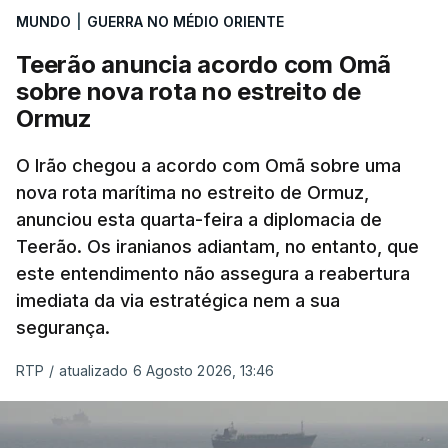
MUNDO
|
GUERRA NO MÉDIO ORIENTE
que já colaborou com a Administração norte-
americana em projetos no Médio Oriente,
Teerão anuncia acordo com Omã
nomeadamente no Iraque.
sobre nova rota no estreito de
Ormuz
Com uma área muito reduzida,
esta pequena base
militar deverá ficar nos 60 por cento de
O Irão chegou a acordo com Omã sobre uma
nova rota marítima no estreito de Ormuz,
território de Gaza que Israel controla e a cerca
anunciou esta quarta-feira a diplomacia de
de 1,5 quilómetros da fronteira com Israel.
Teerão. Os iranianos adiantam, no entanto, que
Permite, desta forma, uma extração rápida em
este entendimento não assegura a reabertura
caso de ataque.
imediata da via estratégica nem a sua
segurança.
Segundo um funcionário do Conselho de Paz, a
organização está na “fase final de preparação de
RTP
/
atualizado 6 Agosto 2026, 13:46
vários contratos” e que um deles “diz respeito às
instalações de apoio à Força Internacional de
Estabilização”.