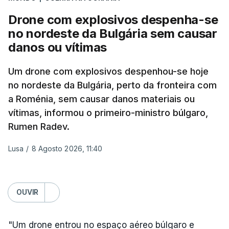
Drone com explosivos despenha-se
Além disso, o correspondente do canal de
no nordeste da Bulgária sem causar
televisão israelita i24News, que também teve
danos ou vítimas
acesso às deliberações do Gabinete, recordou na
sexta-feira que, após a reunião, ficou por decidir a
Um drone com explosivos despenhou-se hoje
autorização formal de Israel para a entrada em
no nordeste da Bulgária, perto da fronteira com
Gaza da Força Internacional de Estabilização, um
a Roménia, sem causar danos materiais ou
contingente multinacional proposto no âmbito do
vítimas, informou o primeiro-ministro búlgaro,
Conselho da Paz promovido por Trump.
Rumen Radev.
Meios de comunicação social israelitas
Lusa
/
8 Agosto 2026, 11:40
informaram, após a reunião do Gabinete de
Segurança do país, que o órgão presidido por
Netanyahu exigiu durante a sessão de quinta-feira
OUVIR
a retoma dos ataques aéreos em Gaza,
interrompidos desde segunda-feira.
"Um drone entrou no espaço aéreo búlgaro e