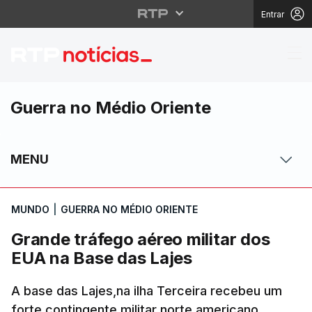
Entrar
Grande tráfego aéreo 
Guerra no Médio Oriente
MENU
MUNDO
|
GUERRA NO MÉDIO ORIENTE
Grande tráfego aéreo militar dos
EUA na Base das Lajes
A base das Lajes,na ilha Terceira recebeu um
forte contingente militar norte americano