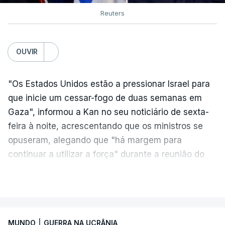
Reuters
OUVIR
"Os Estados Unidos estão a pressionar Israel para
que inicie um cessar-fogo de duas semanas em
Gaza", informou a Kan no seu noticiário de sexta-
feira à noite, acrescentando que os ministros se
opuseram, alegando que "há margem para
continuar a utilizar a força" durante a reunião do
Gabinete de Segurança de quinta-feira.
VER MAIS
A ideia de uma trégua tem a ver com a
necessidade de travar os ataques com vista à
aplicação do plano de desarmamento do Hamas.
MUNDO
|
GUERRA NA UCRÂNIA