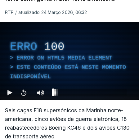
RTP
/
atualizado 24 Março 2026, 06:32
ERRO
100
ERROR ON HTML5 MEDIA ELEMENT
ESTE CONTEÚDO ESTÁ NESTE MOMENTO
INDISPONÍVEL
Seis caças F18 supersónicos da Marinha norte-
americana, cinco aviões de guerra eletrónica, 18
reabastecedores Boeing KC46 e dois aviões C130
de transporte aéreo.