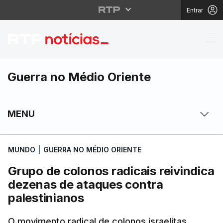
Entrar
Grupo de colonos radic
Guerra no Médio Oriente
MENU
MUNDO
|
GUERRA NO MÉDIO ORIENTE
Grupo de colonos radicais reivindica
dezenas de ataques contra
palestinianos
O movimento radical de colonos israelitas