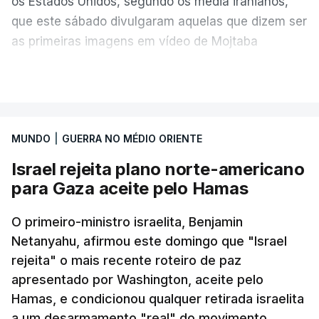
os Estados Unidos, segundo os media iranianos,
que este sábado divulgaram aquelas que dizem ser
as primeiras imagens em vídeo de Mojtaba
Khamenei desde o início da guerra.
VER MAIS
O vídeo de 12 segundos, sem aúdio, data ou local
de gravação, foi colocado pela agência de notícias
Mehr na rede social Telegram, como aquilo que
MUNDO
|
GUERRA NO MÉDIO ORIENTE
pode ser considerada uma resposta à imprensa
Israel rejeita plano norte-americano
israelita, que nos últimos tempos vem dando conta
para Gaza aceite pelo Hamas
de que o líder supremo iraniano estará em estado
crítico na sequência do bombardeamento que no
O primeiro-ministro israelita, Benjamin
último dia de fevereiro passado matou o pai, o
Netanyahu, afirmou este domingo que "Israel
ayatollah Ali Khamenei, e outros membros da
rejeita" o mais recente roteiro de paz
família.
apresentado por Washington, aceite pelo
Hamas, e condicionou qualquer retirada israelita
As imagens mostram Mojtaba Khamenei no que
a um desarmamento "real" do movimento