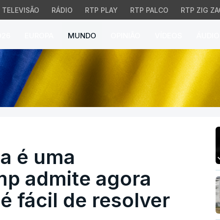
TELEVISÃO
RÁDIO
RTP PLAY
RTP PALCO
RTP ZIG ZA
026
EUROPA
MUNDO
OPINIÃO
VÍDEOS
ÁUDIO
é uma "confusão". Trump
ia é uma
mp admite agora
é fácil de resolver