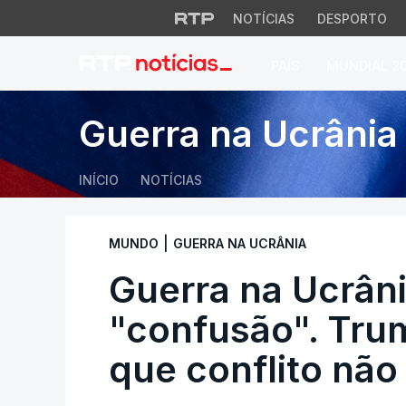
NOTÍCIAS
DESPORTO
PAÍS
MUNDIAL 2
Guerra na Ucrânia 
Guerra na Ucrânia
INÍCIO
NOTÍCIAS
|
MUNDO
GUERRA NA UCRÂNIA
Guerra na Ucrân
"confusão". Tru
que conflito não 