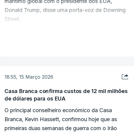
marítimo global com o presidente dos EUA,
Donald Trump, disse uma porta-voz de Downing
Street.
Starmer falou também com o primeiro-ministro
VER MAIS
canadiano, Mark Carney, e os líderes discutiram o
impacto do encerramento contínuo do estreito no
transporte marítimo internacional, disse a porta-
voz.
18:55, 15 Março 2026
Starmer e Carney concordaram em continuar as
Casa Branca confirma custos de 12 mil milhões
de dólares para os EUA
conversações sobre o conflito no Médio Oriente
numa reunião na segunda-feira, acrescentou a
O principal conselheiro económico da Casa
porta-voz.
Branca, Kevin Hassett, confirmou hoje que as
primeiras duas semanas de guerra com o Irão