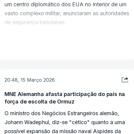
um centro diplomático dos EUA no interior de um
longas filas em frente a revendedores de gás de
vasto complexo militar, anunciaram as autoridades
cozinha em várias cidades indianas, à medida que
de segurança iraquianas.
crescem as preocupações com a interrupção do
fornecimento. Alguns restaurantes também
"Cinco rockets atingiram o Aeroporto
fecharam temporariamente devido à escassez.
VER MAIS
Internacional de Bagdade e os seus arredores,
ferindo quatro funcionários e agentes de
segurança, além de um engenheiro", disse o
gabinete de imprensa dos serviços de segurança
20:48, 15 Março 2026
em comunicado.
MNE Alemanha afasta participação do país na
força de escolta de Ormuz
Os projécteis caíram dentro da área civil do
aeroporto, bem como numa estação de
O ministro dos Negócios Estrangeiros alemão,
tratamento de águas, perto de uma base da força
Johann Wadephul, diz-se "cético" quanto a uma
aérea militar iraquiana e numa prisão de alta
possível expansão da missão naval Aspides da