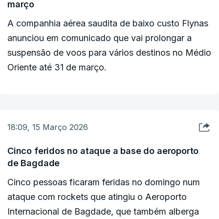
março
O objetivo de Nova Deli é conseguir a passagem
de dois navios petroleiros.
A companhia aérea saudita de baixo custo Flynas
anunciou em comunicado que vai prolongar a
A Índia importa cerca de 60% do gás de petróleo
suspensão de voos para vários destinos no Médio
liquefeito (GPL) utilizado pelas habitações, sendo
Oriente até 31 de março.
que quase 90% deste fornecimento provém de
produtores do Golfo, como a Arábia Saudita e os
Emirados Árabes Unidos. Grande parte deste
combustível é transportado pelo Estreito de
18:09, 15 Março 2026
Ormuz.
Cinco feridos no ataque a base do aeroporto
de Bagdade
Mais de 330 milhões de famílias indianas
Cinco pessoas ficaram feridas no domingo num
dependem de botijas de GPL para cozinhar.
ataque com rockets que atingiu o Aeroporto
Internacional de Bagdade, que também alberga
Vídeos que circulam nas redes sociais mostram