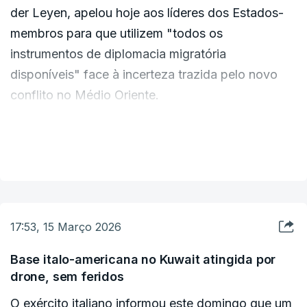
der Leyen, apelou hoje aos líderes dos Estados-
membros para que utilizem "todos os
instrumentos de diplomacia migratória
disponíveis" face à incerteza trazida pelo novo
conflito no Médio Oriente.
"Embora, por agora, o conflito não se tenha
VER MAIS
traduzido em fluxos migratórios imediatos em
direção à UE [União Europeia], o futuro
permanece incerto e exige a mobilização plena de
todos os instrumentos de diplomacia migratória
17:53, 15 Março 2026
ao nosso dispor", afirmou a líder do executivo
comunitário, numa carta dirigida aos líderes dos
Base italo-americana no Kuwait atingida por
drone, sem feridos
27 Estados-membros, que se reúnem na quinta-
feira em Bruxelas.
O exército italiano informou este domingo que um