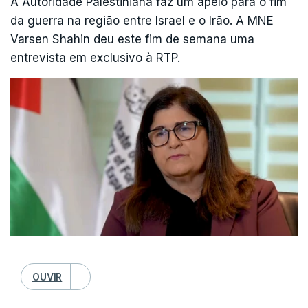
A Autoridade Palestiniana faz um apelo para o fim
com a ofensiva aérea conjunta com Israel,
da guerra na região entre Israel e o Irão. A MNE
desencadeada em 28 de fevereiro contra a
Varsen Shahin deu este fim de semana uma
República Islâmica.
entrevista em exclusivo à RTP.
"Já temos as armas necessárias, por isso não
creio que um reforço seja preciso ", disse Hassett,
apesar de reconhecer que o Pentágono prevê
mais duas a quatro semanas de operações.
O Governo de Israel anunciou pelo seu lado mais
2,6 mil milhões de shekels (cerca de 723 milhões
de euros) para a "aquisição urgente e essencial
de equipamento de defesa" para as suas
operações militares no Irão e no vizinho Líbano,
OUVIR
após ter aprovado na passada semana um