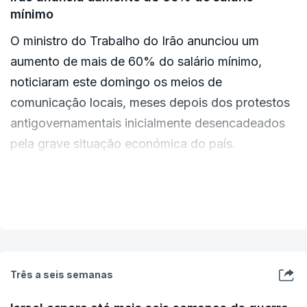
mínimo
O ministro do Trabalho do Irão anunciou um
aumento de mais de 60% do salário mínimo,
noticiaram este domingo os meios de
comunicação locais, meses depois dos protestos
antigovernamentais inicialmente desencadeados
pela grave situação económica do país.
O país ajusta o salário mínimo anualmente de
VER MAIS
acordo com a inflação, que disparou sob a
pressão das sanções internacionais nos meses
que antecederam a guerra desencadeada pelos
ataques aéreos israelitas e norte-americanos a 28
Três a seis semanas
de fevereiro.