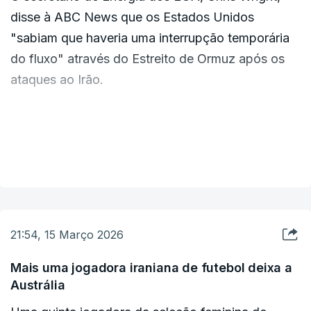
disse à
ABC News
que os Estados Unidos
"sabiam que haveria uma interrupção temporária
do fluxo" através do Estreito de Ormuz após os
ataques ao Irão.
Havia muitos planos de contingência, disse, e isso
envolvia "alguns aliados", incluindo a Arábia
VER MAIS
Saudita, que posicionaram "mais de 100 milhões
de barris" de petróleo em stocks fora do Médio
Oriente antes do conflito.
21:54, 15 Março 2026
"Foi feito um planeamento meticuloso para o que
poderia acontecer ao Estreito de Ormuz, como
Mais uma jogadora iraniana de futebol deixa a
Austrália
lidar com isso", disse.