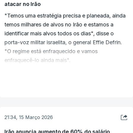
Uma outra jogadora também já tinha mudado de
atacar no Irão
provável, sim."
opinião e tinha partido entretanto. Com a partida
"Temos uma estratégia precisa e planeada, ainda
de hoje somam-se cinco elementos da equipa do
temos milhares de alvos no Irão e estamos a
grupo inicial de sete.
identificar mais alvos todos os dias", disse o
porta-voz militar israelita, o general Effie Defrin.
"O regime está enfraquecido e vamos
enfraquecê-lo ainda mais".
O exército israelita tinha anunciado algumas horas
VER MAIS
antes uma "grande onda" de ataques contra
infraestruturas no oeste do Irão.
21:34, 15 Março 2026
Irão anuncia aumento de 60% do salário