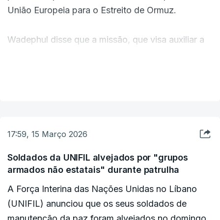
segurança, acrescentou o comunicado.
União Europeia para o Estreito de Ormuz.
Wadephul disse que a missão, que visa auxiliar a
passagem de carga comercial através do Mar
Vermelho, "não é eficaz".
VER MAIS
"E é por isso que sou muito cético de que a
extensão da Aspides ao Estreito de Ormuz
proporcionaria maior segurança", disse em
17:59, 15 Março 2026
entrevista à emissora alemã ARD.
Soldados da UNIFIL alvejados por "grupos
armados não estatais" durante patrulha
Johann Wadephul, garantiu assim que o seu país
não participará numa missão para garantir a
A Força Interina das Nações Unidas no Líbano
segurança no Estreito de Ormuz, atualmente
(UNIFIL) anunciou que os seus soldados de
bloqueado pelas ações de retaliação do Irão
manutenção da paz foram alvejados no domingo,