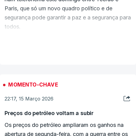
imediato.
Paris, que só um novo quadro político e de
segurança pode garantir a paz e a segurança para
todos.
Esse novo quadro deverá garantir que o Irão
VER MAIS
nunca irá adquirir armas nucleares, sublinhou.
Macron disse ainda que era "inaceitável" que a
França fosse "alvo" na escalada regional
MOMENTO-CHAVE
desencadeada pela guerra no Irão e exigiu o
22:17, 15 Março 2026
regresso "rápido" de dois cidadãos franceses
detidos no Irão.
Preços do petróleo voltam a subir
Os preços do petróleo ampliaram os ganhos na
"Lembrei-lhe que a França está a intervir dentro
abertura de segunda-feira, com a guerra entre os
de um quadro estritamente defensivo para