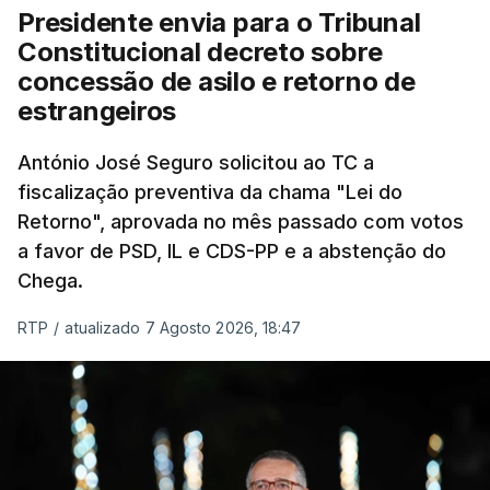
Presidente envia para o Tribunal
"Sempre que seja possível reduzir burocracias,
Constitucional decreto sobre
eliminar sobreposições e garantir que os apoios
concessão de asilo e retorno de
chegam a quem mais necessita, estaremos a dar
estrangeiros
um passo na direção certa", argumenta o
António José Seguro solicitou ao TC a
Presidente da República.
fiscalização preventiva da chama "Lei do
Retorno", aprovada no mês passado com votos
Assegurar que "ninguém é
a favor de PSD, IL e CDS-PP e a abstenção do
prejudicado"
Chega.
RTP
/
atualizado 7 Agosto 2026, 18:47
O Preisdente deixa, no entanto, deixa alguns
avisos:
uma reforma desta dimensão "deve ter
como primeiro critério a proteção das pessoas"
e "nenhum processo de simplificação pode