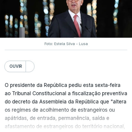
traduzir-se numa diminuição da proteção
social".
António José Seguro vinca que se
deverá
assegurar que "ninguém é prejudicado face à
situação de que hoje beneficia"
, dando especial
Foto: Estela Silva - Lusa
atenção a quem vive em situações "de maior
fragilidade", como as famílias de menores
rendimentos, os idosos ou pessoas com
OUVIR
deficiência.
O presidente da República pediu esta sexta-feira
O Presidente da República sublinha que as
ao Tribunal Constitucional a fiscalização preventiva
prestações sociais são um mecanismo essencial
do decreto da Assembleia da República que "altera
de "combate à pobreza e à exclusão social". Faz
os regimes de acolhimento de estrangeiros ou
ainda referência ao estudo recente da OCDE que
apátridas, de entrada, permanência, saída e
conclui que o valor das prestações sociais
afastamento de estrangeiros do território nacional,