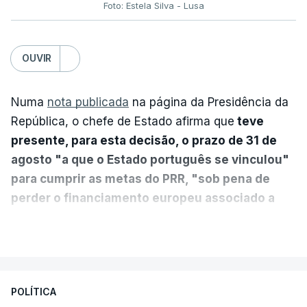
Foto: Estela Silva - Lusa
OUVIR
Numa
nota publicada
na página da Presidência da
República, o chefe de Estado afirma que
teve
presente, para esta decisão, o prazo de 31 de
agosto "a que o Estado português se vinculou"
para cumprir as metas do PRR, "sob pena de
perder o financiamento europeu associado a
essa reforma específica".
VER MAIS
António José Seguro entende que a reforma reúne
treze apoios sociais "num só" e pretende "tornar o
POLÍTICA
sistema mais simples, mais justo e transparente".