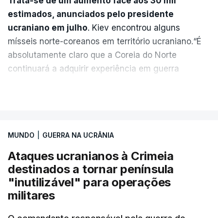
Trata-se de um aumento face aos 30 mil
estimados, anunciados pelo presidente
ucraniano em julho
. Kiev encontrou alguns
mísseis norte-coreanos em território ucraniano.“É
absolutamente claro que a Coreia do Norte
continuará a adquirir experiência em guerra
moderna, a receber licenças da Rússia e a obter
VER MAIS
todo o tipo de armamento militar”, alertou o
presidente ucraniano sem explicar como obteve a
informação.
MUNDO
|
GUERRA NA UCRÂNIA
Este mês, um responsável dos serviços de
Ataques ucranianos à Crimeia
informação militar ucranianos disse à Reuters que
destinados a tornar península
uma unidade de mísseis norte-coreana começou a
"inutilizável" para operações
enviar pessoal e equipamento para o oeste da
militares
Rússia e que a unidade poderia estar equipada