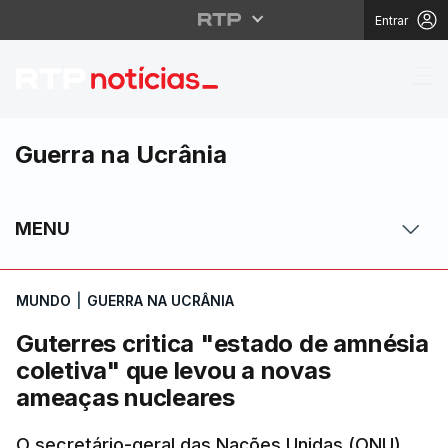
Entrar
Guterres critica "est
Guerra na Ucrânia
MENU
MUNDO
|
GUERRA NA UCRÂNIA
Guterres critica "estado de amnésia
coletiva" que levou a novas
ameaças nucleares
O secretário-geral das Nações Unidas (ONU),