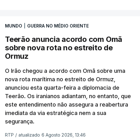
posto avançado deverá abrigar tropas
marroquinas. O contrato foi concedido à Arkel
International, uma empresa com sede no Louisiana
MUNDO
|
GUERRA NO MÉDIO ORIENTE
que já colaborou com a Administração norte-
americana em projetos no Médio Oriente,
Teerão anuncia acordo com Omã
nomeadamente no Iraque.
sobre nova rota no estreito de
Ormuz
Com uma área muito reduzida,
esta pequena base
militar deverá ficar nos 60 por cento de
O Irão chegou a acordo com Omã sobre uma
nova rota marítima no estreito de Ormuz,
território de Gaza que Israel controla e a cerca
anunciou esta quarta-feira a diplomacia de
de 1,5 quilómetros da fronteira com Israel.
Teerão. Os iranianos adiantam, no entanto, que
Permite, desta forma, uma extração rápida em
este entendimento não assegura a reabertura
caso de ataque.
imediata da via estratégica nem a sua
segurança.
Segundo um funcionário do Conselho de Paz, a
organização está na “fase final de preparação de
RTP
/
atualizado 6 Agosto 2026, 13:46