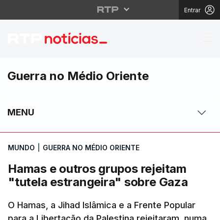
Entrar
Hamas e outros grupos 
Guerra no Médio Oriente
MENU
MUNDO
|
GUERRA NO MÉDIO ORIENTE
Hamas e outros grupos rejeitam
"tutela estrangeira" sobre Gaza
O Hamas, a Jihad Islâmica e a Frente Popular
para a Libertação da Palestina rejeitaram, numa