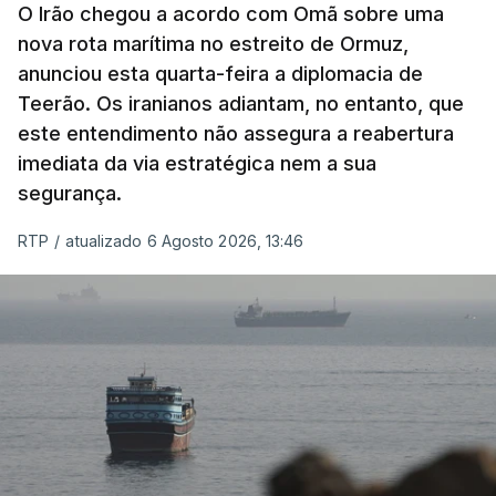
militar deverá ficar nos 60 por cento de
O Irão chegou a acordo com Omã sobre uma
nova rota marítima no estreito de Ormuz,
território de Gaza que Israel controla e a cerca
anunciou esta quarta-feira a diplomacia de
de 1,5 quilómetros da fronteira com Israel.
Teerão. Os iranianos adiantam, no entanto, que
Permite, desta forma, uma extração rápida em
este entendimento não assegura a reabertura
caso de ataque.
imediata da via estratégica nem a sua
segurança.
Segundo um funcionário do Conselho de Paz, a
organização está na “fase final de preparação de
RTP
/
atualizado 6 Agosto 2026, 13:46
vários contratos” e que um deles “diz respeito às
instalações de apoio à Força Internacional de
Estabilização”.
“Este contrato será um dos muitos essenciais para
o futuro de Gaza”, acrescenta este funcionário.
Inicialmente, os
planos para esta base militar
para