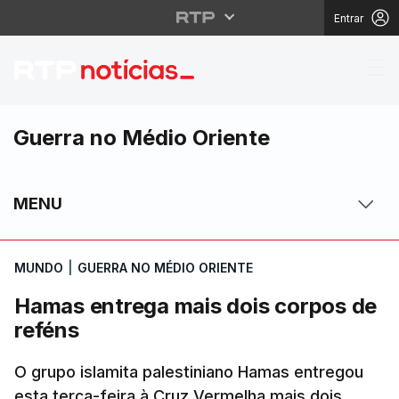
Entrar
Hamas entrega mais do
Guerra no Médio Oriente
MENU
MUNDO
|
GUERRA NO MÉDIO ORIENTE
Hamas entrega mais dois corpos de
reféns
O grupo islamita palestiniano Hamas entregou
esta terça-feira à Cruz Vermelha mais dois