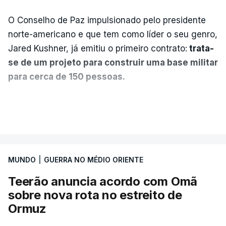
O Conselho de Paz impulsionado pelo presidente
norte-americano e que tem como líder o seu genro,
Jared Kushner, já emitiu o primeiro contrato:
trata-
se de um projeto para construir uma base militar
para cerca de 150 pessoas.
Segundo o diário britânico
The Guardian
, este
VER MAIS
posto avançado deverá abrigar tropas
marroquinas. O contrato foi concedido à Arkel
International, uma empresa com sede no Louisiana
MUNDO
|
GUERRA NO MÉDIO ORIENTE
que já colaborou com a Administração norte-
americana em projetos no Médio Oriente,
Teerão anuncia acordo com Omã
nomeadamente no Iraque.
sobre nova rota no estreito de
Ormuz
Com uma área muito reduzida,
esta pequena base