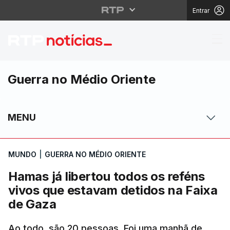
Entrar
Hamas já libertou tod
Guerra no Médio Oriente
MENU
MUNDO
|
GUERRA NO MÉDIO ORIENTE
Hamas já libertou todos os reféns
vivos que estavam detidos na Faixa
de Gaza
Ao todo, são 20 pessoas. Foi uma manhã de