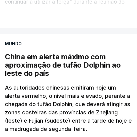
continuar a utilizar a força" durante a reunião do
Gabinete de Segurança de quinta-feira.
VER MAIS
A ideia de uma trégua tem a ver com a
necessidade de travar os ataques com vista à
aplicação do plano de desarmamento do Hamas.
MUNDO
China em alerta máximo com
Além disso, o correspondente do canal de
aproximação de tufão Dolphin ao
televisão israelita i24News, que também teve
leste do país
acesso às deliberações do Gabinete, recordou na
sexta-feira que, após a reunião, ficou por decidir a
As autoridades chinesas emitiram hoje um
autorização formal de Israel para a entrada em
alerta vermelho, o nível mais elevado, perante a
Gaza da Força Internacional de Estabilização, um
chegada do tufão Dolphin, que deverá atingir as
contingente multinacional proposto no âmbito do
zonas costeiras das províncias de Zhejiang
Conselho da Paz promovido por Trump.
(leste) e Fujian (sudeste) entre a tarde de hoje e
a madrugada de segunda-feira.
Meios de comunicação social israelitas