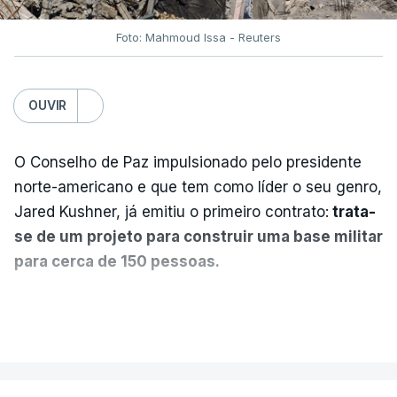
Foto: Mahmoud Issa - Reuters
OUVIR
O Conselho de Paz impulsionado pelo presidente
norte-americano e que tem como líder o seu genro,
Jared Kushner, já emitiu o primeiro contrato:
trata-
se de um projeto para construir uma base militar
para cerca de 150 pessoas.
Segundo o diário britânico
The Guardian
, este
VER MAIS
posto avançado deverá abrigar tropas
marroquinas. O contrato foi concedido à Arkel
International, uma empresa com sede no Louisiana