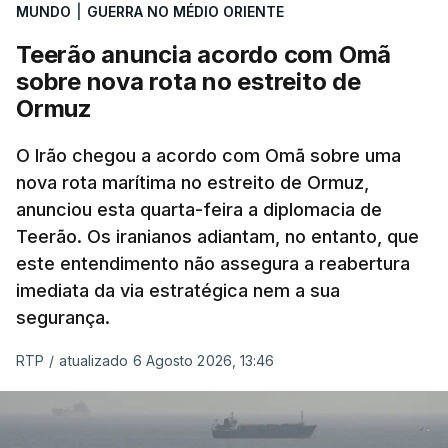
MUNDO
|
GUERRA NO MÉDIO ORIENTE
que já colaborou com a Administração norte-
americana em projetos no Médio Oriente,
Teerão anuncia acordo com Omã
nomeadamente no Iraque.
sobre nova rota no estreito de
Ormuz
Com uma área muito reduzida,
esta pequena base
militar deverá ficar nos 60 por cento de
O Irão chegou a acordo com Omã sobre uma
nova rota marítima no estreito de Ormuz,
território de Gaza que Israel controla e a cerca
anunciou esta quarta-feira a diplomacia de
de 1,5 quilómetros da fronteira com Israel.
Teerão. Os iranianos adiantam, no entanto, que
Permite, desta forma, uma extração rápida em
este entendimento não assegura a reabertura
caso de ataque.
imediata da via estratégica nem a sua
segurança.
Segundo um funcionário do Conselho de Paz, a
organização está na “fase final de preparação de
RTP
/
atualizado 6 Agosto 2026, 13:46
vários contratos” e que um deles “diz respeito às
instalações de apoio à Força Internacional de
Estabilização”.