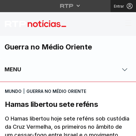
Entrar
Hamas libertou sete r
Guerra no Médio Oriente
MENU
MUNDO
|
GUERRA NO MÉDIO ORIENTE
Hamas libertou sete reféns
O Hamas libertou hoje sete reféns sob custódia
da Cruz Vermelha, os primeiros no âmbito de
um cessar-fogo entre Israel e o movimento