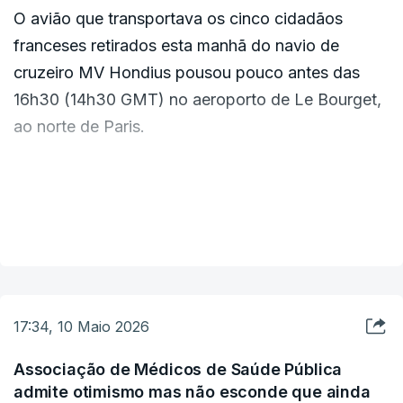
O avião que transportava os cinco cidadãos
franceses retirados esta manhã do navio de
cruzeiro MV Hondius pousou pouco antes das
16h30 (14h30 GMT) no aeroporto de Le Bourget,
ao norte de Paris.
Os cinco passageiros do navio de cruzeiro serão
agora transferidos para o Hospital Bichat, em
VER MAIS
Paris, onde ficarão em quarentena por 72 horas
para uma avaliação completa.
17:34, 10 Maio 2026
Associação de Médicos de Saúde Pública
admite otimismo mas não esconde que ainda