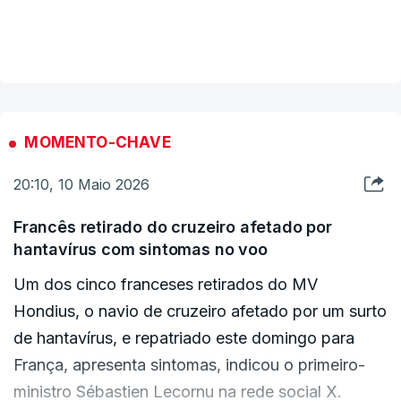
antes que a operação seja suspensa até segunda-
VER MAIS
feira de manhã.
MOMENTO-CHAVE
20:10, 10 Maio 2026
Francês retirado do cruzeiro afetado por
hantavírus com sintomas no voo
Um dos cinco franceses retirados do MV
Hondius, o navio de cruzeiro afetado por um surto
de hantavírus, e repatriado este domingo para
França, apresenta sintomas, indicou o primeiro-
ministro Sébastien Lecornu na rede social X.