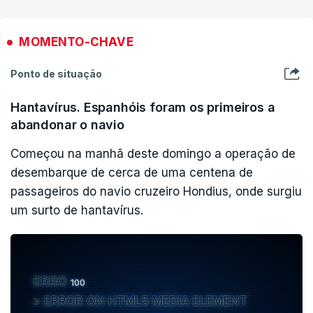
1. Garantizar la salud pública de canarios y canarias
MOMENTO-CHAVE
2. Proteger a los españoles que están en el crucero
Ponto de situação
3. Ayudar a los países europeos con ciudadanos a bordo
Hantavírus. Espanhóis foram os primeiros a
abandonar o navio
Con rigor científico, transparencia, lealtad institucional y…
pic.twitter.com/KJ1HoED0V7
Começou na manhã deste domingo a operação de
desembarque de cerca de uma centena de
— Pedro Sánchez (@sanchezcastejon)
May 10,
passageiros do navio cruzeiro Hondius, onde surgiu
2026
um surto de hantavírus.
ERRO
100
ERROR ON HTML5 MEDIA ELEMENT