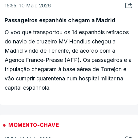
Pública tem uma consequência: é mais fácil
15:55, 10 Maio 2026
holandeses e norte-americanos.
controlar os contactos, é mais fácil identificá-los,
porque a doença não se multiplica de uma forma
Passageiros espanhóis chegam a Madrid
Quando chegarem têm de fazer uma quarentena
tão rápida; mas temos de esperar".
O voo que transportou os 14 espanhóis retirados
obrigatória de 42 dias.
do navio de cruzeiro MV Hondius chegou a
O presidente da organização admite que os
Madrid vindo de Tenerife, de acordo com a
profissionais de saúde estão otimistas, mas não
Agence France-Presse (AFP). Os passageiros e a
esconde que "ainda há incertezas".
tripulação chegaram à base aérea de Torrejón e
vão cumprir quarentena num hospital militar na
capital espanhola.
MOMENTO-CHAVE