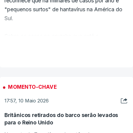
reconhece que há milhares de casos por ano e
"pequenos surtos" de hantavírus na América do
Sul.
Sobre os casos no cruzeiro que está a
desembarcar em Tenerife, o diretor de
VER MAIS
Pneumologia do Hospital de São João, acredita
que a maioria tenham sido infetados diretamente
pelo animal transmissor.
MOMENTO-CHAVE
17:57, 10 Maio 2026
Britânicos retirados do barco serão levados
para o Reino Unido