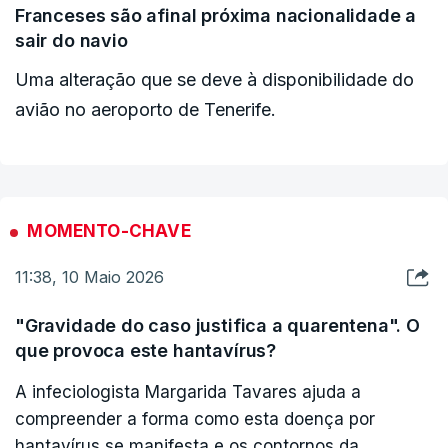
Uma operação que está a ser acompanhada a par
Franceses são afinal próxima nacionalidade a
e passo pela correspondente RTP em Madrid,
sair do navio
Ana Romeu.
Uma alteração que se deve à disponibilidade do
avião no aeroporto de Tenerife.
ERRO
100
ERROR ON HTML5 MEDIA ELEMENT
MOMENTO-CHAVE
ESTE CONTEÚDO ESTÁ NESTE MOMENTO
INDISPONÍVEL
11:38, 10 Maio 2026
"Gravidade do caso justifica a quarentena". O
que provoca este hantavírus?
A infeciologista Margarida Tavares ajuda a
compreender a forma como esta doença por
hantavírus se manifesta e os contornos da