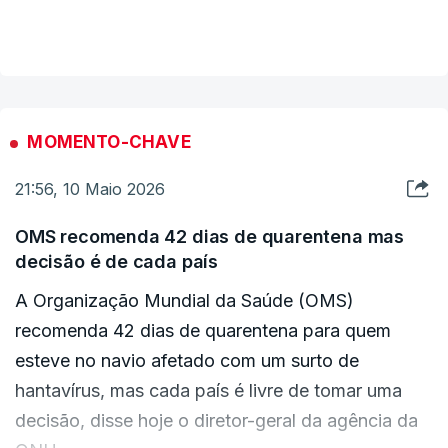
No aeroporto ainda está o avião que deverá partir
VER MAIS
a qualquer momento com os passageiros norte-
americanos.
As pessoas foram retiradas desde madrugada por
MOMENTO-CHAVE
nacionalidades e sob fortes medidas de
21:56, 10 Maio 2026
segurança para conter qualquer risco de contágio,
como relatou há pouco a ministra da saúde de
OMS recomenda 42 dias de quarentena mas
Espanha.
decisão é de cada país
A Organização Mundial da Saúde (OMS)
recomenda 42 dias de quarentena para quem
ERRO
100
esteve no navio afetado com um surto de
ERROR ON HTML5 MEDIA ELEMENT
hantavírus, mas cada país é livre de tomar uma
decisão, disse hoje o diretor-geral da agência da
ESTE CONTEÚDO ESTÁ NESTE MOMENTO
INDISPONÍVEL