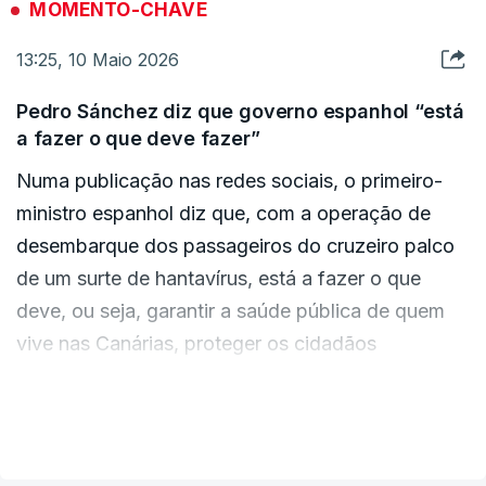
MOMENTO-CHAVE
13:25, 10 Maio 2026
O diretor geral está em Tenerife a acompanhar o
Pedro Sánchez diz que governo espanhol “está
desembarque dos passageiros do cruzeiro.
a fazer o que deve fazer”
Repetiu que o hantavírus não é outro covid e que
Numa publicação nas redes sociais, o primeiro-
as pessoas não devem ter medo.
ministro espanhol diz que, com a operação de
desembarque dos passageiros do cruzeiro palco
de um surte de hantavírus, está a fazer o que
ERRO
100
deve, ou seja, garantir a saúde pública de quem
ERROR ON HTML5 MEDIA ELEMENT
vive nas Canárias, proteger os cidadãos
espanhóis a bordo do navio e também ajudar os
ESTE CONTEÚDO ESTÁ NESTE MOMENTO
países europeus que têm os seus cidadãos a
INDISPONÍVEL
VER MAIS
bordo.
El Gobierno de España está haciendo lo que debe hacer: