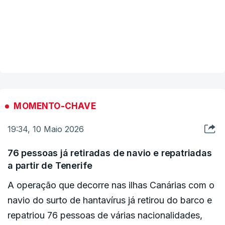
“Ele apresentou sintomas no avião de
repatriação”, informou. “Estes cinco passageiros
VER MAIS
foram imediatamente colocados em isolamento
rigoroso até nova ordem, estão a receber
cuidados médicos e serão submetidos a testes e a
um exame de saúde”, acrescentou.
MOMENTO-CHAVE
19:34, 10 Maio 2026
Além disso, o governo vai aprovar “ainda esta
noite” um decreto para implementar as medidas
76 pessoas já retiradas de navio e repatriadas
de isolamento adequadas a estes casos de
a partir de Tenerife
contacto.
A operação que decorre nas ilhas Canárias com o
navio do surto de hantavírus já retirou do barco e
(Lusa)
repatriou 76 pessoas de várias nacionalidades,