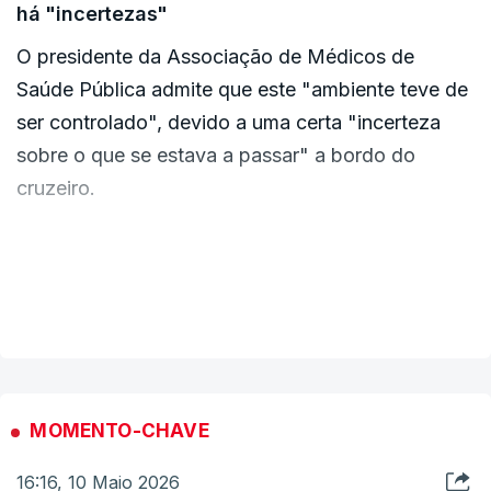
há "incertezas"
O presidente da Associação de Médicos de
Saúde Pública admite que este "ambiente teve de
ser controlado", devido a uma certa "incerteza
sobre o que se estava a passar" a bordo do
cruzeiro.
"Foram determinadas medidas por cima, no
sentido de tentar evitar uma eventual transmissão
VER MAIS
de pessoa a pessoa", explicou à RTP Bernardo
Gomes, adiantando que para já nenhum dos
passageiros está sintomático.
MOMENTO-CHAVE
Agora as pessoas serão acompanhadas, o que
16:16, 10 Maio 2026
diminui o risco para a saúde das próprias e para