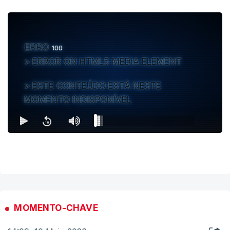
ERRO
100
ERROR ON HTML5 MEDIA ELEMENT
ESTE CONTEÚDO ESTÁ NESTE
MOMENTO INDISPONÍVEL
MOMENTO-CHAVE