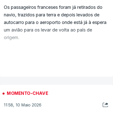
Os passageiros franceses foram já retirados do
navio, trazidos para terra e depois levados de
autocarro para o aeroporto onde está já à espera
um avião para os levar de volta ao país de
origem.
A seguir deverão ser levados para o aeroporto os
neerlandeses, entre eles, parte da tripulação, e
VER MAIS
também cidadãos belgas, alemães e um grego,
que seguem todos no mesmo avião.
Seguem-se os cidadãos dos Estados Unidos e
MOMENTO-CHAVE
depois da Turquia.
11:58, 10 Maio 2026