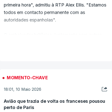
primeira hora", admitiu à RTP Alex Ellis. "Estamos
todos em contacto permanente com as
autoridades espanholas".
O embaixador britânico, juntamente com outras
autoridades, aguarda a retirada dos passageiros
VER MAIS
britânicos, que serão deportados posteriormente
para Manchester.
"São 20 britânicos que vão sair do barco e
MOMENTO-CHAVE
depois, com toda a ajuda das autoridades locais,
vão entrar no avião e seguem para o Reino
18:01, 10 Maio 2026
Unido".
Avião que trazia de volta os franceses pousou
perto de Paris