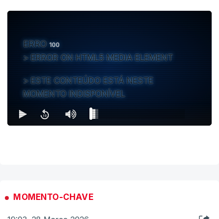
ERRO
100
ERROR ON HTML5 MEDIA ELEMENT
ESTE CONTEÚDO ESTÁ NESTE
MOMENTO INDISPONÍVEL
MOMENTO-CHAVE