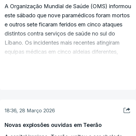
A Organização Mundial de Saúde (OMS) informou
este sábado que nove paramédicos foram mortos
e outros sete ficaram feridos em cinco ataques
distintos contra serviços de saúde no sul do
Líbano. Os incidentes mais recentes atingiram
equipas médicas em cinco aldeias diferentes,
disse o diretor-geral da OMS, Tedros Adhanom
Ghebreyesus, numa publicação nas redes sociais.
VER MAIS
More tragedy in southern Lebanon today, with nine paramedics
killed in five attacks on health care, taking the number of health
personnel killed this month to 51. Seven medics were wounded
in the strikes.
18:36, 28 Março 2026
March has been the second most deadly month for health
Novas explosões ouvidas em Teerão
pic.twitter.com/vJDvchSMNa
workers in Lebanon…