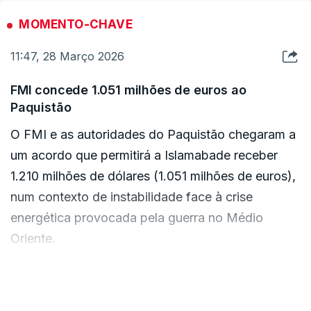
MOMENTO-CHAVE
11:47, 28 Março 2026
FMI concede 1.051 milhões de euros ao
Paquistão
O FMI e as autoridades do Paquistão chegaram a
um acordo que permitirá a Islamabade receber
1.210 milhões de dólares (1.051 milhões de euros),
num contexto de instabilidade face à crise
energética provocada pela guerra no Médio
Oriente.
O acordo, confirmado hoje pelo Ministério das
VER MAIS
Finanças paquistanês numa mensagem na rede