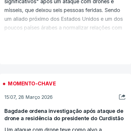
significativos" após um ataque com drones e
mísseis, que deixou seis pessoas feridas. Sendo
um aliado próximo dos Estados Unidos e um dos
poucos países árabes a normalizar relações com
Israel, os Emirados Árabes Unidos têm sido o
principal alvo de mísseis e drones lançados por
VER MAIS
Teerão contra os países do Golfo desde o início
da guerra no Médio Oriente.
MOMENTO-CHAVE
15:07, 28 Março 2026
Bagdade ordena investigação após ataque de
drone a residência do presidente do Curdistão
Um ataque com drone teve como alvo a