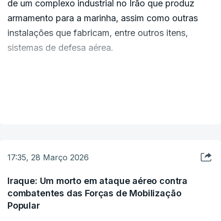
de um complexo industrial no Irão que produz
armamento para a marinha, assim como outras
instalações que fabricam, entre outros itens,
sistemas de defesa aérea.
"Na noite passada, cerca de 50 aviões de guerra
israelitas realizaram ataques em larga escala
VER MAIS
contra infraestruturas do regime terrorista iraniano
em Teerão", incluindo a sede do complexo
industrial naval e "instalações utilizadas para a
produção de diversas armas e sistemas de defesa
17:35, 28 Março 2026
aérea", segundo o comunicado militar.
Iraque: Um morto em ataque aéreo contra
combatentes das Forças de Mobilização
Popular