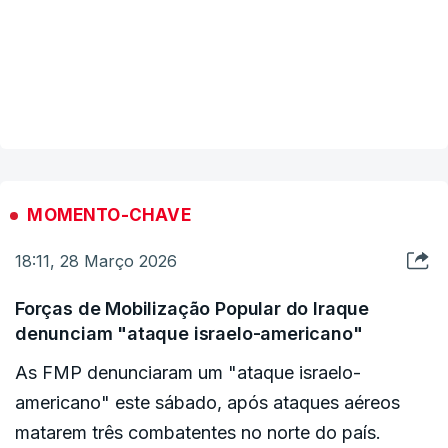
"A soberania do Iraque e do Curdistão dentro dele
é essencial para a estabilidade regional", afirmou
VER MAIS
o presidente francês após uma conversa
telefónica com o presidente do Curdistão
iraquiano, Nechirvan Barzani, cuja residência foi
alvo de um ataque com drone na manhã de
MOMENTO-CHAVE
sábado, o qual Macron descreveu como
18:11, 28 Março 2026
"inaceitável".
Forças de Mobilização Popular do Iraque
"Este desenvolvimento muito preocupante junta-
denunciam "ataque israelo-americano"
se a uma retoma dos ataques contra as
As FMP denunciaram um "ataque israelo-
instituições iraquianas", enfatizou Macron.
americano" este sábado, após ataques aéreos
matarem três combatentes no norte do país.