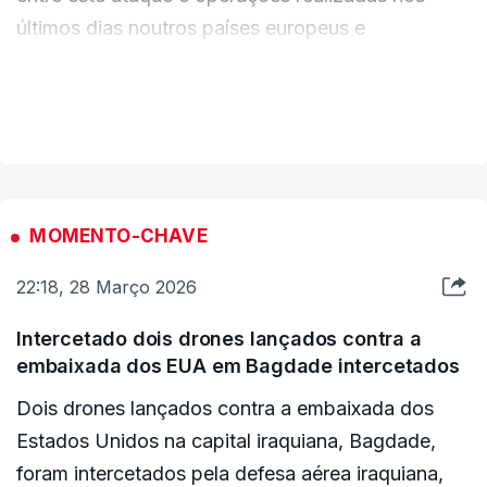
últimos dias noutros países europeus e
reivindicadas por um pequeno grupo.
VER MAIS
Em entrevista à BFMTV, o ministro do Interior
explicou que "este caso faz lembrar ações
semelhantes que ocorreram noutros países
europeus", como a Holanda.
MOMENTO-CHAVE
22:18, 28 Março 2026
"Estou a estabelecer uma ligação com as ações
realizadas nos países vizinhos (...) que foram
Intercetado dois drones lançados contra a
bem-sucedidas" e foram seguidas de
embaixada dos EUA em Bagdade intercetados
"reivindicações de responsabilidade por um
Dois drones lançados contra a embaixada dos
pequeno grupo que fez referência ao conflito",
Estados Unidos na capital iraquiana, Bagdade,
disse.
foram intercetados pela defesa aérea iraquiana,