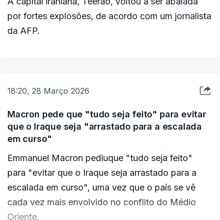
A capital iraniana, Teerão, voltou a ser abalada
por fortes explosões, de acordo com um jornalista
— Tedros Adhanom Ghebreyesus (@DrTedros)
da AFP.
March 28, 2026
18:20, 28 Março 2026
Macron pede que "tudo seja feito" para evitar
que o Iraque seja "arrastado para a escalada
em curso"
Emmanuel Macron pediuque "tudo seja feito"
para "evitar que o Iraque seja arrastado para a
escalada em curso", uma vez que o país se vê
cada vez mais envolvido no conflito do Médio
Oriente.