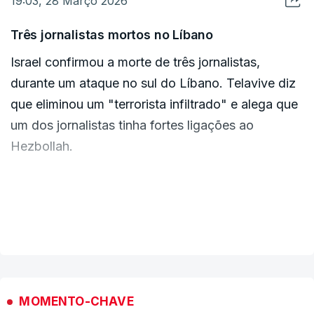
19:03, 28 Março 2026
Três jornalistas mortos no Líbano
Israel confirmou a morte de três jornalistas,
durante um ataque no sul do Líbano. Telavive diz
que eliminou um "terrorista infiltrado" e alega que
um dos jornalistas tinha fortes ligações ao
Hezbollah.
As imagens mostram o ataque a um veículo em
movimento onde seguiam os três repórteres.
VER MAIS
O presidente libanês acusa Israel de violar as leis
internacionais ao atingir civis em exercício
profissional.
MOMENTO-CHAVE