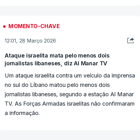
República Islâmica", segundo um comunicado da
A Al-Manar também já anunciou a morte do seu
presidência iraniana.
correspondente de guerra e um dos jornalistas
MOMENTO-CHAVE
mais antigos do canal.
Esta troca de mensagens ocorre no momento em
12:01, 28 Março 2026
que os ministros dos Negócios Estrangeiros da
Arábia Saudita, do Egito e da Turquia se devem
Ataque israelita mata pelo menos dois
reunir em Islamabade para discussões sobre a
jornalistas libaneses, diz Al Manar TV
guerra no Médio Oriente.
Um ataque israelita contra um veículo da imprensa
no sul do Líbano matou pelo menos dois
jornalistas libaneses, segundo a estação Al Manar
TV. As Forças Armadas israelitas não confirmaram
a informação.