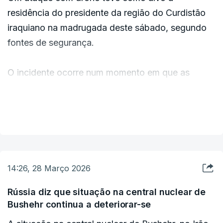
residência do presidente da região do Curdistão
iraquiano na madrugada deste sábado, segundo
fontes de segurança.
O incidente ocorre num momento em que as
tensões continuam a aumentar em todo o norte do
Iraque.
VER MAIS
As defesas aéreas também abateram um drone
perto de uma base de combatentes peshmerga
em Duhok.
14:26, 28 Março 2026
Rússia diz que situação na central nuclear de
Bushehr continua a deteriorar-se