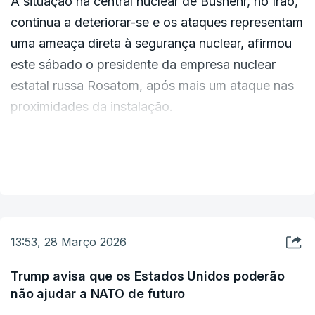
A situação na central nuclear de Bushehr, no Irão,
continua a deteriorar-se e os ataques representam
uma ameaça direta à segurança nuclear, afirmou
este sábado o presidente da empresa nuclear
estatal russa Rosatom, após mais um ataque nas
proximidades da instalação.
A Agência Internacional de Energia Atómica
VER MAIS
informou na sexta-feira que o Irão a tinha
notificado de mais um ataque nas proximidades
de Bushehr, o terceiro incidente deste tipo em dez
dias, sem que tenham sido registados danos no
13:53, 28 Março 2026
reator em funcionamento nem fugas de radiação.
Trump avisa que os Estados Unidos poderão
não ajudar a NATO de futuro