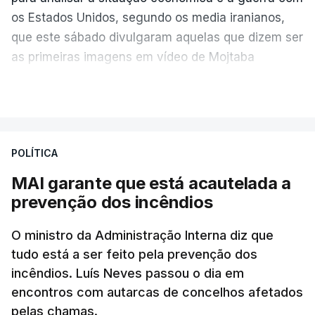
os Estados Unidos, segundo os media iranianos,
que este sábado divulgaram aquelas que dizem ser
as primeiras imagens em vídeo de Mojtaba
Khamenei desde o início da guerra.
VER MAIS
O vídeo de 12 segundos, sem aúdio, data ou local
de gravação, foi colocado pela agência de notícias
Mehr na rede social Telegram, como aquilo que
POLÍTICA
pode ser considerada uma resposta à imprensa
MAI garante que está acautelada a
israelita, que nos últimos tempos vem dando conta
prevenção dos incêndios
de que o líder supremo iraniano estará em estado
crítico na sequência do bombardeamento que no
O ministro da Administração Interna diz que
último dia de fevereiro passado matou o pai, o
tudo está a ser feito pela prevenção dos
ayatollah Ali Khamenei, e outros membros da
incêndios. Luís Neves passou o dia em
família.
encontros com autarcas de concelhos afetados
pelas chamas.