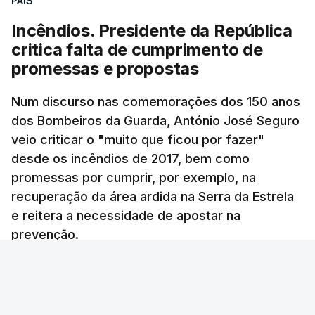
PAÍS
assinalando o início do terceiro ano de Pezeshkian
à frente do governo, teve na agenda o conflito
Incêndios. Presidente da República
armado com os Estados Unidos e Israel, além das
critica falta de cumprimento de
questões económicas de um país em guerra que
promessas e propostas
se confronta agora com uma inflação de 88%.
Num discurso nas comemorações dos 150 anos
De acordo com a informação oficial, que não indica
dos Bombeiros da Guarda, António José Seguro
onde ou quando decorreu a reunião, Khamenei e
veio criticar o "muito que ficou por fazer"
Pezeshkian discutiram ainda formas de garantir
desde os incêndios de 2017, bem como
recursos e gerir as despesas "em riais, divisas e
promessas por cumprir, por exemplo, na
energia", bem como sobre a cooperação
recuperação da área ardida na Serra da Estrela
económica com parceiros estrangeiros.
e reitera a necessidade de apostar na
prevenção.
Para os Estados Unidos seguiu ainda um recado:
Ana Sofia Rodrigues - RTP
/
atualizado 9 Agosto 2026, 14:24
"corrijam o comportamento". Teerão deixou ainda
novas exigências para reabrir o Estreito de Ormuz,
incluindo o fim do bloqueio naval, suspensão das