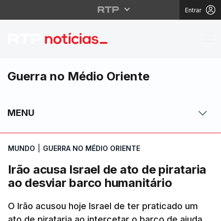
Entrar
Irão acusa Israel de at
Guerra no Médio Oriente
MENU
MUNDO
|
GUERRA NO MÉDIO ORIENTE
Irão acusa Israel de ato de pirataria
ao desviar barco humanitário
O Irão acusou hoje Israel de ter praticado um
ato de pirataria ao intercetar o barco de ajuda