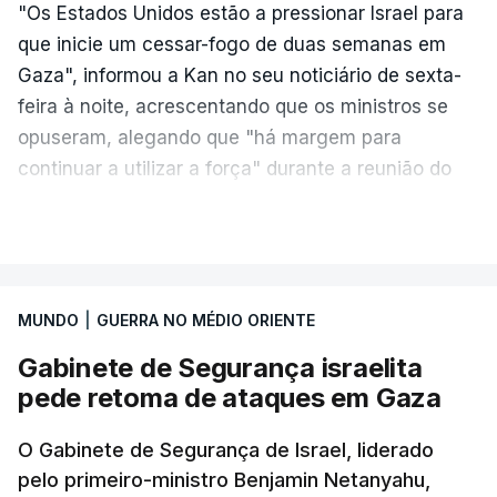
"Os Estados Unidos estão a pressionar Israel para
que inicie um cessar-fogo de duas semanas em
Gaza", informou a Kan no seu noticiário de sexta-
feira à noite, acrescentando que os ministros se
opuseram, alegando que "há margem para
continuar a utilizar a força" durante a reunião do
Gabinete de Segurança de quinta-feira.
VER MAIS
A ideia de uma trégua tem a ver com a
necessidade de travar os ataques com vista à
aplicação do plano de desarmamento do Hamas.
MUNDO
|
GUERRA NO MÉDIO ORIENTE
Gabinete de Segurança israelita
Além disso, o correspondente do canal de
pede retoma de ataques em Gaza
televisão israelita i24News, que também teve
acesso às deliberações do Gabinete, recordou na
O Gabinete de Segurança de Israel, liderado
sexta-feira que, após a reunião, ficou por decidir a
pelo primeiro-ministro Benjamin Netanyahu,
autorização formal de Israel para a entrada em