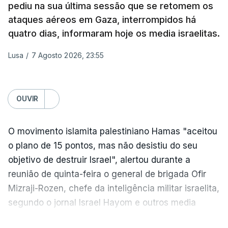
pediu na sua última sessão que se retomem os
Gaza da Força Internacional de Estabilização, um
ataques aéreos em Gaza, interrompidos há
contingente multinacional proposto no âmbito do
quatro dias, informaram hoje os media israelitas.
Conselho da Paz promovido por Trump.
Lusa
/
7 Agosto 2026, 23:55
Meios de comunicação social israelitas
informaram, após a reunião do Gabinete de
Segurança do país, que o órgão presidido por
OUVIR
Netanyahu exigiu durante a sessão de quinta-feira
a retoma dos ataques aéreos em Gaza,
O movimento islamita palestiniano Hamas "aceitou
interrompidos desde segunda-feira.
o plano de 15 pontos, mas não desistiu do seu
objetivo de destruir Israel", alertou durante a
"O Hamas aceitou o plano de 15 pontos, mas não
reunião de quinta-feira o general de brigada Ofir
renunciou ao seu objetivo de destruir Israel",
Mizraji-Rozen, chefe da inteligência militar israelita,
advertiu durante a reunião o brigadeiro-general Ofir
segundo o jornal Israel Hayom e outros media
Mizrahi-Rozen, chefe da inteligência militar do
locais.
Exército israelita, em declarações citadas pelo
VER MAIS