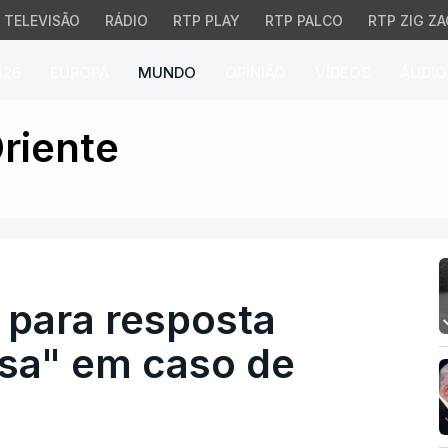
TELEVISÃO
RÁDIO
RTP PLAY
RTP PALCO
RTP ZIG ZA
026
EUROPA
MUNDO
OPINIÃO
VÍDEOS
ÁUDIO
para resposta "rápida e
riente
 para resposta
osa" em caso de