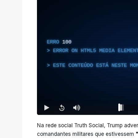
ERRO
100
ERROR ON HTML5 MEDIA ELEMEN
ESTE CONTEÚDO ESTÁ NESTE MO
Na rede social Truth Social, Trump adve
comandantes militares que estivessem