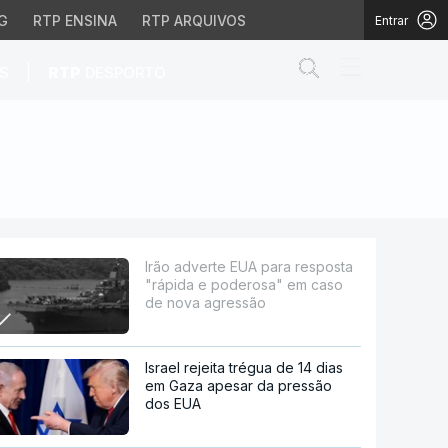
G
RTP ENSINA
RTP ARQUIVOS
Entrar
Abrir campo de
|
S
RTP
DESPORTO
 poderosa" em caso de 
Irão adverte EUA para resposta
"rápida e poderosa" em caso
de nova agressão
Israel rejeita trégua de 14 dias
em Gaza apesar da pressão
dos EUA