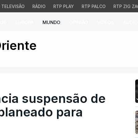
TELEVISÃO
RÁDIO
RTP PLAY
RTP PALCO
RTP ZIG ZA
026
EUROPA
MUNDO
OPINIÃO
VÍDEOS
ÁUDIO
ia suspensão de ataque 
riente
ncia suspensão de
planeado para