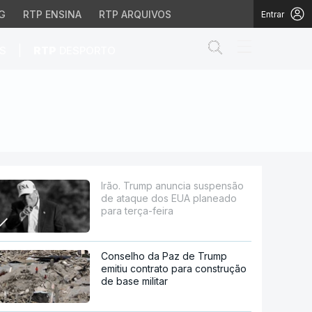
G
RTP ENSINA
RTP ARQUIVOS
Entrar
Abrir campo de
|
S
RTP
DESPORTO
dos EUA planeado para 
Irão. Trump anuncia suspensão
de ataque dos EUA planeado
para terça-feira
Conselho da Paz de Trump
emitiu contrato para construção
de base militar