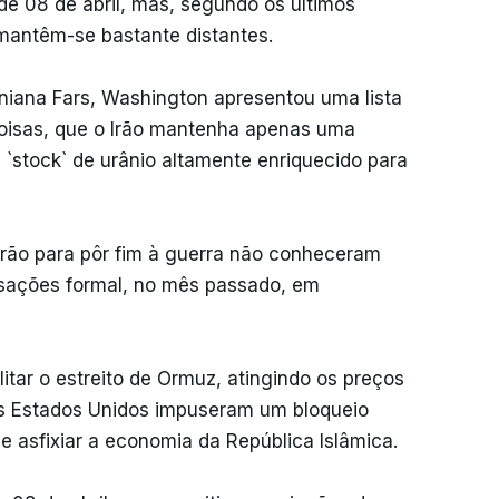
de 08 de abril, mas, segundo os últimos
 mantêm-se bastante distantes.
niana Fars, Washington apresentou uma lista
coisas, que o Irão mantenha apenas uma
u `stock` de urânio altamente enriquecido para
rão para pôr fim à guerra não conheceram
sações formal, no mês passado, em
itar o estreito de Ormuz, atingindo os preços
 os Estados Unidos impuseram um bloqueio
e asfixiar a economia da República Islâmica.