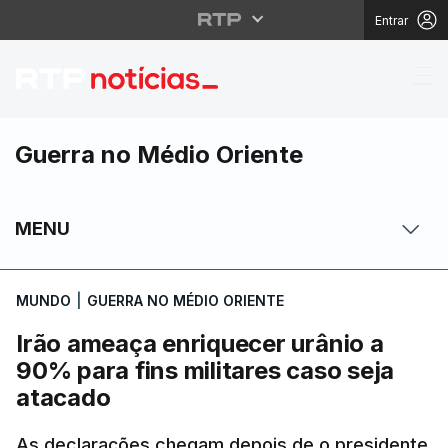
Entrar
Irão ameaça enriquecer
Guerra no Médio Oriente
MENU
MUNDO
|
GUERRA NO MÉDIO ORIENTE
Irão ameaça enriquecer urânio a
90% para fins militares caso seja
atacado
As declarações chegam depois de o presidente