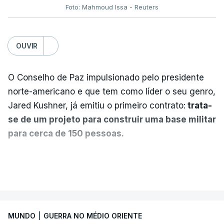
Foto: Mahmoud Issa - Reuters
OUVIR
O Conselho de Paz impulsionado pelo presidente
norte-americano e que tem como líder o seu genro,
Jared Kushner, já emitiu o primeiro contrato:
trata-
se de um projeto para construir uma base militar
para cerca de 150 pessoas.
Segundo o diário britânico
The Guardian
, este
VER MAIS
posto avançado deverá abrigar tropas
marroquinas. O contrato foi concedido à Arkel
International, uma empresa com sede no Louisiana
MUNDO
|
GUERRA NO MÉDIO ORIENTE
que já colaborou com a Administração norte-