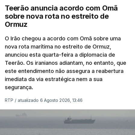
americana em projetos no Médio Oriente,
Teerão anuncia acordo com Omã
nomeadamente no Iraque.
sobre nova rota no estreito de
Ormuz
Com uma área muito reduzida,
esta pequena base
militar deverá ficar nos 60 por cento de
O Irão chegou a acordo com Omã sobre uma
nova rota marítima no estreito de Ormuz,
território de Gaza que Israel controla e a cerca
anunciou esta quarta-feira a diplomacia de
de 1,5 quilómetros da fronteira com Israel.
Teerão. Os iranianos adiantam, no entanto, que
Permite, desta forma, uma extração rápida em
este entendimento não assegura a reabertura
caso de ataque.
imediata da via estratégica nem a sua
segurança.
Segundo um funcionário do Conselho de Paz, a
organização está na “fase final de preparação de
RTP
/
atualizado 6 Agosto 2026, 13:46
vários contratos” e que um deles “diz respeito às
instalações de apoio à Força Internacional de
Estabilização”.