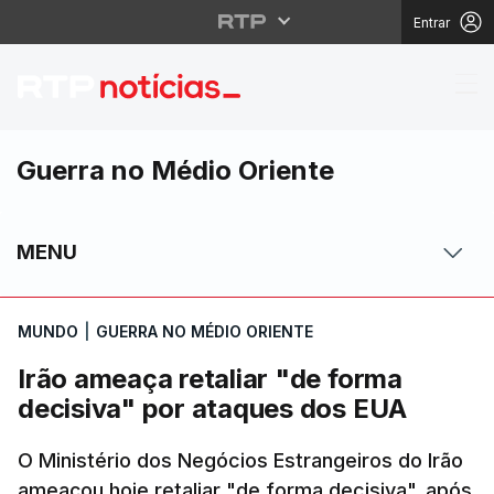
Entrar
Irão ameaça retaliar "
Guerra no Médio Oriente
MENU
MUNDO
|
GUERRA NO MÉDIO ORIENTE
Irão ameaça retaliar "de forma
decisiva" por ataques dos EUA
O Ministério dos Negócios Estrangeiros do Irão
ameaçou hoje retaliar "de forma decisiva", após