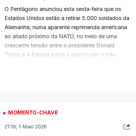
O Pentágono anunciou esta sexta-feira que os
Estados Unidos estão a retirar 5.000 soldados da
Alemanha, numa aparente reprimenda americana
ao aliado próximo da NATO, no meio de uma
crescente tensão entre o presidente Donald
Trump e a Europa sobre a guerra com o Irão.
Trump tinha ameaçado reduzir as tropas no início
VER MAIS
desta semana, após desentendimentos com o
ministro dos Negócios Estrangeiros alemão,
Friedrich Merz, que disse na segunda-feira que os
iranianos estavam a humilhar os EUA nas
MOMENTO-CHAVE
negociações para pôr fim à guerra, que já dura há
21:19, 1 Maio 2026
dois meses.