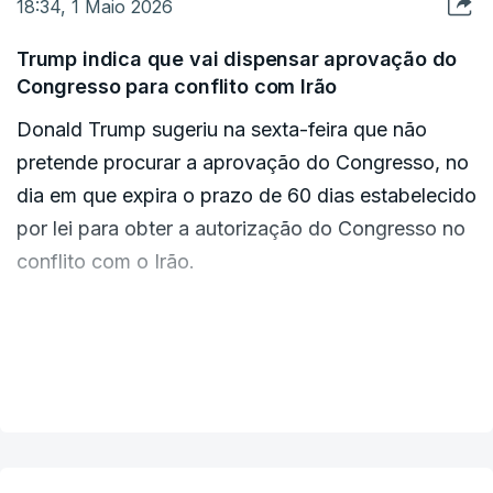
formas, incluindo "supostas doações de
18:34, 1 Maio 2026
menos de uma hora após o alerta israelita".
dos Negócios Estrangeiros da China, Wang Yi,
caridade" a organizações como o Crescente
presidirá a uma sessão do conselho no dia 26 de
Trump indica que vai dispensar aprovação do
Vermelho Iraniano.
maio.
Congresso para conflito com Irão
Donald Trump sugeriu na sexta-feira que não
pretende procurar a aprovação do Congresso, no
dia em que expira o prazo de 60 dias estabelecido
por lei para obter a autorização do Congresso no
conflito com o Irão.
"Não creio que o que estão a pedir seja
constitucional. Aqueles que estão a pedir isso não
VER MAIS
são patriotas", disse o presidente norte-
americano durante uma conferência de imprensa
na Casa Branca, referindo-se aos deputados que
exigem que este processo seja seguido.