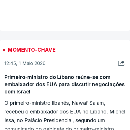
"A República Islâmica transmitiu o texto da sua
mais recente proposta ao Paquistão, mediador
VER MAIS
nas negociações com os Estados Unidos, na noite
de quinta-feira", segundo a agência, que não
adiantou mais pormenores.
MOMENTO-CHAVE
12:45, 1 Maio 2026
Primeiro-ministro do Líbano reúne-se com
embaixador dos EUA para discutir negociações
com Israel
O primeiro-ministro libanês, Nawaf Salam,
recebeu o embaixador dos EUA no Líbano, Michel
Issa, no Palácio Presidencial, segundo um
comunicado do gabinete do primeiro-ministro.