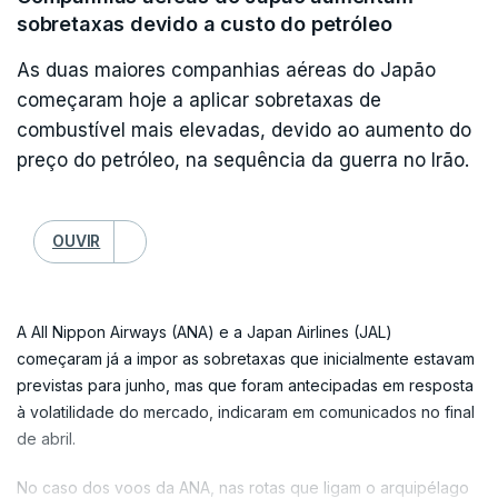
transferidos para Israel para interrogatório".
sobretaxas devido a custo do petróleo
As duas maiores companhias aéreas do Japão
começaram hoje a aplicar sobretaxas de
combustível mais elevadas, devido ao aumento do
preço do petróleo, na sequência da guerra no Irão.
OUVIR
A All Nippon Airways (ANA) e a Japan Airlines (JAL)
começaram já a impor as sobretaxas que inicialmente estavam
previstas para junho, mas que foram antecipadas em resposta
à volatilidade do mercado, indicaram em comunicados no final
de abril.
No caso dos voos da ANA, nas rotas que ligam o arquipélago