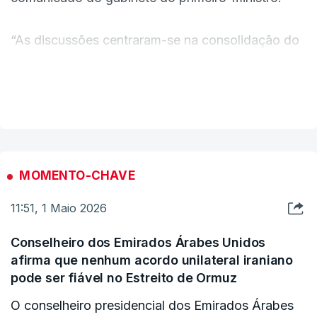
“As discussões centraram-se na consolidação do
cessar-fogo e nas negociações relacionadas com
as conversações com Israel”, referiu o
VER MAIS
comunicado.
MOMENTO-CHAVE
11:51, 1 Maio 2026
Conselheiro dos Emirados Árabes Unidos
afirma que nenhum acordo unilateral iraniano
pode ser fiável no Estreito de Ormuz
O conselheiro presidencial dos Emirados Árabes