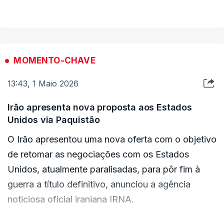
muitos viajantes retidos, interrompeu negócios e
que as tarifas variam entre cidades.
separou famílias.
O querosene de aviação (QAV) aumentou cerca
O tráfego aéreo foi retomado gradualmente a
de 5% em Deli, de acordo com o catálogo da
MOMENTO-CHAVE
partir de 25 de abril, com voos para 15 destinos
IOCL.
13:43, 1 Maio 2026
operados por oito companhias aéreas nacionais,
abrangendo destinos regionais e internacionais
Irão apresenta nova proposta aos Estados
como Medina, Istambul, Mascate, China e Rússia.
Unidos via Paquistão
No entanto, o número de voos ainda é uma fração
O Irão apresentou uma nova oferta com o objetivo
do que era antes da guerra.
de retomar as negociações com os Estados
Unidos, atualmente paralisadas, para pôr fim à
guerra a título definitivo, anunciou a agência
noticiosa oficial iraniana IRNA.