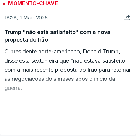
MOMENTO-CHAVE
18:28, 1 Maio 2026
"Nunca ninguém pediu isto antes, nunca ninguém
solicitou isto", continuou, "então por que razão
Trump "não está satisfeito" com a nova
haveríamos de o fazer?"
proposta do Irão
O presidente norte-americano, Donald Trump,
Donald Trump argumentou ainda que a
disse esta sexta-feira que "não estava satisfeito"
implementação de um cessar-fogo, que entrou em
com a mais recente proposta do Irão para retomar
vigor a 8 de abril, lhe deu "mais tempo",
as negociações dois meses após o início da
suspendendo efetivamente a contagem
guerra.
decrescente.
"Neste momento, não estou satisfeito com o que
De acordo com a Constituição, só o Congresso
estão a oferecer", disse Trump aos jornalistas no
VER MAIS
tem o poder de "declarar" guerra.
Jardim das Rosas da Casa Branca, reiterando a
sua opinião de que os líderes iranianos estão