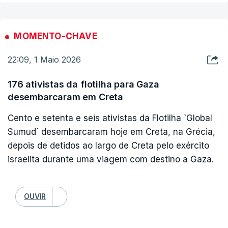
presença no Congresso da FIFA, evocando um
comportamento insultuoso da polícia de imigração
à chegada a Toronto, porque o Canadá
MOMENTO-CHAVE
classificou como grupo terrorista os Guardas da
22:09, 1 Maio 2026
Revolução, braço armado ideológico da república
islâmica, sendo que Mehdi Taj é um antigo
176 ativistas da flotilha para Gaza
elemento da Guarda. Contudo, os dirigentes foram
desembarcaram em Creta
convidados a reunir-se com a entidade
Cento e setenta e seis ativistas da Flotilha `Global
posteriormente.
Sumud` desembarcaram hoje em Creta, na Grécia,
depois de detidos ao largo de Creta pelo exército
Segundo uma fonte familiarizada com a proposta,
israelita durante uma viagem com destino a Gaza.
que falou à agência de notícias Associated Press,
o organismo que regula o futebol mundial deverá
OUVIR
receber os dirigentes iranianos em 20 de maio, na
sua sede, em Zurique, Suíça, três semanas antes