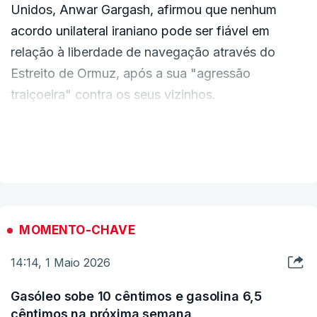
Unidos, Anwar Gargash, afirmou que nenhum
acordo unilateral iraniano pode ser fiável em
relação à liberdade de navegação através do
Estreito de Ormuz, após a sua "agressão
traiçoeira" contra os seus vizinhos.
"A vontade internacional coletiva e as disposições
VER MAIS
do direito internacional emergem como a principal
garantia da liberdade de navegação através desta
passagem vital, servindo a estabilidade da região
e da economia global na fase pós-guerra", disse
MOMENTO-CHAVE
Gargash.
14:14, 1 Maio 2026
Gasóleo sobe 10 cêntimos e gasolina 6,5
cêntimos na próxima semana