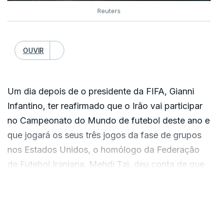
Reuters
OUVIR
Um dia depois de o presidente da FIFA, Gianni
Infantino, ter reafirmado que o Irão vai participar
no Campeonato do Mundo de futebol deste ano e
que jogará os seus três jogos da fase de grupos
nos Estados Unidos, o homólogo da Federação
de Futebol Iraniana, Mehdi Taj, deu conta de que
“há muitos assuntos a discutir".
VER MAIS
Na quarta-feira, a delegação do Irão cancelou a