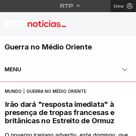
Entrar
Irão dará "resposta im
Guerra no Médio Oriente
MENU
MUNDO
|
GUERRA NO MÉDIO ORIENTE
Irão dará "resposta imediata" à
presença de tropas francesas e
britânicas no Estreito de Ormuz
O governo iraniano advertiu, este domingo, que