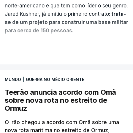
norte-americano e que tem como líder o seu genro,
Jared Kushner, já emitiu o primeiro contrato:
trata-
se de um projeto para construir uma base militar
para cerca de 150 pessoas.
Segundo o diário britânico
The Guardian
, este
VER MAIS
posto avançado deverá abrigar tropas
marroquinas. O contrato foi concedido à Arkel
International, uma empresa com sede no Louisiana
MUNDO
|
GUERRA NO MÉDIO ORIENTE
que já colaborou com a Administração norte-
americana em projetos no Médio Oriente,
Teerão anuncia acordo com Omã
nomeadamente no Iraque.
sobre nova rota no estreito de
Ormuz
Com uma área muito reduzida,
esta pequena base
militar deverá ficar nos 60 por cento de
O Irão chegou a acordo com Omã sobre uma
nova rota marítima no estreito de Ormuz,
território de Gaza que Israel controla e a cerca