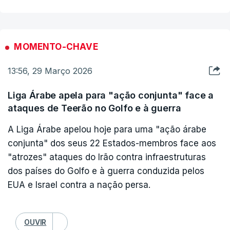
capacidades nucleares.
No entanto, desde que os Estados Unidos e o
MOMENTO-CHAVE
Irão encetaram conversações para abordar um
13:56, 29 Março 2026
possível cessar-fogo, Israel tem focado os seus
ataques em alvos militares em detrimento dos
Liga Árabe apela para "ação conjunta" face a
políticos.
ataques de Teerão no Golfo e à guerra
A Liga Árabe apelou hoje para uma "ação árabe
Quanto ao Líbano, o militar assegurou que as
conjunta" dos seus 22 Estados-membros face aos
tropas israelitas continuam mobilizadas
"atrozes" ataques do Irão contra infraestruturas
principalmente em torno da fronteira, enquanto
dos países do Golfo e à guerra conduzida pelos
parte das forças avança para o interior do país
EUA e Israel contra a nação persa.
vizinho através de rusgas e operações "seletivas".
OUVIR
Evitou pronunciar-se sobre se os soldados terão