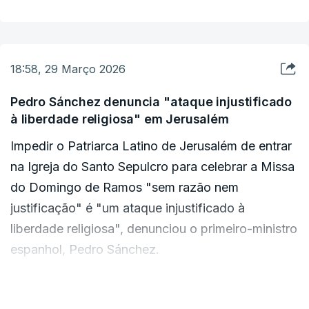
essencial das sociedades democráticas e
consagrado no direito internacional. A livre
prática do culto, em particular em locais de
significado histórico e espiritual ímpar, deve
18:58, 29 Março 2026
ser assegurada e respeitada por todas as
Pedro Sánchez denuncia "ataque injustificado
autoridades, em qualquer circunstância"
,
à liberdade religiosa" em Jerusalém
pode ler-se no
site
da Presidência.
Impedir o Patriarca Latino de Jerusalém de entrar
na Igreja do Santo Sepulcro para celebrar a Missa
Nesse sentido,
"o presidente da República
do Domingo de Ramos "sem razão nem
manifesta a sua firme reprovação por este
justificação" é "um ataque injustificado à
impedimento, que considera injustificado e
liberdade religiosa", denunciou o primeiro-ministro
contrário aos compromissos internacionais de
espanhol, Pedro Sánchez.
proteção da liberdade religiosa" e acrescenta
estar a "acompanhar com atenção a situação
"O governo espanhol condena este ataque
em Jerusalém"
.
VER MAIS