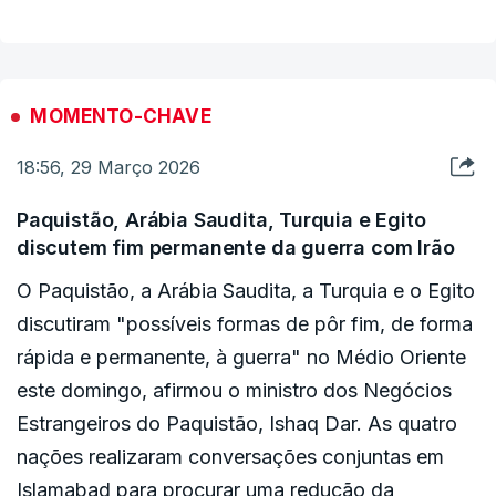
injustificado à liberdade religiosa e exige que
Israel respeite a diversidade de crenças e o direito
O presidente "apela ao
respeito integral pelos
internacional. Porque sem tolerância, a
direitos das comunidades religiosas
, bem
coexistência é impossível".
como à preservação do acesso livre e seguro aos
MOMENTO-CHAVE
lugares santos, que pertencem ao património
18:56, 29 Março 2026
Netanyahu ha impedido a los católicos celebrar el Domingo de
espiritual da humanidade".
Ramos en los Lugares Santos de Jerusalén. Sin explicación
Paquistão, Arábia Saudita, Turquia e Egito
alguna. Sin razones ni motivos.
discutem fim permanente da guerra com Irão
Desde el Gobierno de España condenamos este ataque
O Paquistão, a Arábia Saudita, a Turquia e o Egito
injustificado a la libertad religiosa y exigimos a Israel que
discutiram "possíveis formas de pôr fim, de forma
respete la…
rápida e permanente, à guerra" no Médio Oriente
— Pedro Sánchez (@sanchezcastejon)
March 29,
este domingo, afirmou o ministro dos Negócios
2026
Estrangeiros do Paquistão, Ishaq Dar. As quatro
nações realizaram conversações conjuntas em
Islamabad para procurar uma redução da