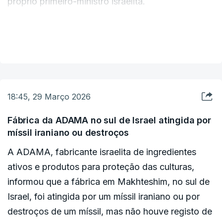
próprio primeiro-ministro israelita.
"Hoje, por particular preocupação com a sua
VER MAIS
segurança, a polícia de Jerusalém impediu o
Patriarca Latino, Cardeal Pizzaballa, de celebrar a
missa na Igreja do Santo Sepulcro. Não houve
absolutamente nenhuma intenção maliciosa,
18:45, 29 Março 2026
apenas a preocupação em garantir a sua
segurança", escreveu o gabinete do primeiro-
Fábrica da ADAMA no sul de Israel atingida por
míssil iraniano ou destroços
ministro no X.
A ADAMA, fabricante israelita de ingredientes
"No entanto, dado que a Semana Santa está a
ativos e produtos para proteção das culturas,
começar para os cristãos de todo o mundo, as
informou que a fábrica em Makhteshim, no sul de
forças de segurança israelitas estão a elaborar um
Israel, foi atingida por um míssil iraniano ou por
plano para permitir que os líderes religiosos rezem
destroços de um míssil, mas não houve registo de