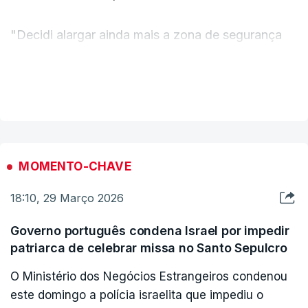
"Decidi alargar ainda mais a zona de segurança
existente para, finalmente, frustrar a ameaça de
invasão e impedir o lançamento de mísseis
VER MAIS
antitanque na nossa fronteira", acrescentou
Netanyahu, que prometeu "mudar radicalmente" a
situação no norte do país, região fronteiriça com o
Líbano.
MOMENTO-CHAVE
18:10, 29 Março 2026
Segundo o chefe do governo de Israel, o grupo
xiita libanês Hezbollah, apoiado pelo Irão, ainda
Governo português condena Israel por impedir
conserva "uma capacidade residual de lançar
patriarca de celebrar missa no Santo Sepulcro
`rockets`".
O Ministério dos Negócios Estrangeiros condenou
este domingo a polícia israelita que impediu o
Netanyahu indicou outras áreas ocupadas pelo