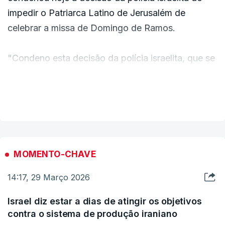
impedir o Patriarca Latino de Jerusalém de
celebrar a missa de Domingo de Ramos.
"Condeno esta decisão da polícia israelita, que se
soma ao preocupante aumento das violações do
estatuto dos lugares santos em Jerusalém",
VER MAIS
escreveu Macron na rede social X.
A polícia israelita impediu o Patriarca Latino de
Jerusalém e o padre da Igreja do Santo Sepulcro
MOMENTO-CHAVE
de entrarem no local sagrado para celebrar a
14:17, 29 Março 2026
missa do Domingo de Ramos, "pela primeira vez
em séculos", afirmou o Patriarcado Latino.
Israel diz estar a dias de atingir os objetivos
contra o sistema de produção iraniano
"Ambos foram detidos no caminho, enquanto se