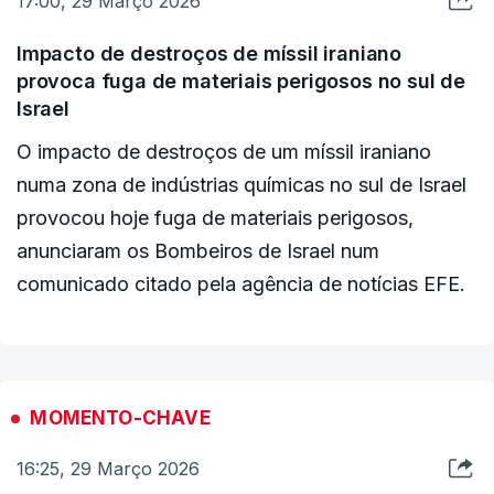
17:00, 29 Março 2026
Domingo de Ramos.
C/Lusa
Impacto de destroços de míssil iraniano
Citado pela agência EFE, o presidente de Israel, Isaac Herzog,
contactou o chefe da Igreja Católica na Terra Santa,
provoca fuga de materiais perigosos no sul de
Pierbattista Pizzaballa, para lhe transmitir o seu "profundo
Israel
pesar".
O impacto de destroços de um míssil iraniano
Em comunicado, Herzog reafirmou o "compromisso do Estado
numa zona de indústrias químicas no sul de Israel
de Israel com a liberdade religiosa para todas as confissões".
provocou hoje fuga de materiais perigosos,
anunciaram os Bombeiros de Israel num
C/Lusa
comunicado citado pela agência de notícias EFE.
MOMENTO-CHAVE
16:25, 29 Março 2026