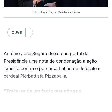
Foto: José Sena Goulão - Lusa
OUVIR
António José Seguro deixou no portal da
Presidência uma nota de condenação à ação
israelita contra o patriarca Latino de Jerusalém,
cardeal Pierbattista Pizzaballa.
"Trata-se de um facto que atinge a
comunidade cristã local e também o princípio
VER MAIS
universal da liberdade religiosa, pilar