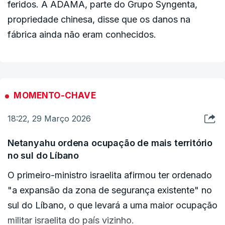
(na Igreja do Santo Sepulcro) nos próximos dias",
feridos. A ADAMA, parte do Grupo Syngenta,
acrescentou.
propriedade chinesa, disse que os danos na
fábrica ainda não eram conhecidos.
MOMENTO-CHAVE
18:22, 29 Março 2026
Netanyahu ordena ocupação de mais território
no sul do Líbano
O primeiro-ministro israelita afirmou ter ordenado
"a expansão da zona de segurança existente" no
sul do Líbano, o que levará a uma maior ocupação
militar israelita do país vizinho.