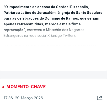
Já não são exércitos terroristas que ameaçam a
"O impedimento do acesso do Cardeal Pizzaballa,
nossa existência; são inimigos derrotados que
Patriarca Latino de Jerusalém, à igreja do Santo Sepulcro
para as celebrações do Domingo de Ramos, que seriam
lutam pela sua sobrevivência", salientou
apenas retransmitidas, merece a mais firme
Netanyahu, citado pela agência noticiosa
reprovação"
, escreveu o Ministério dos Negócios
espanhola EFE.
Estrangeiros na rede social X (antigo Twitter).
O ministério de Paulo Rangel exortou ainda as autoridades
israelitas a "garantirem e praticarem a liberdade de religião e
VER MAIS
de culto".
O impedimento do acesso do Cardeal Pizzaballa, Patriarca
Latino de Jerusalém, à igreja do Santo Sepulcro para as
MOMENTO-CHAVE
celebrações do Domingo de Ramos, que seriam apenas
retransmitidas, merece a mais firme reprovação. Exorta-se as
17:36, 29 Março 2026
autoridades israelitas a garantirem e praticarem a…