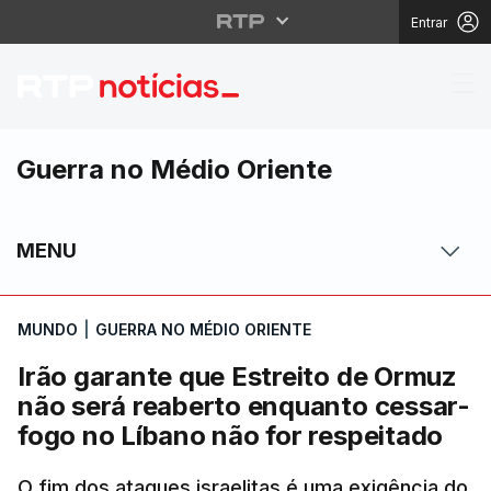
Entrar
Irão garante que Estr
Guerra no Médio Oriente
MENU
MUNDO
|
GUERRA NO MÉDIO ORIENTE
Irão garante que Estreito de Ormuz
não será reaberto enquanto cessar-
fogo no Líbano não for respeitado
O fim dos ataques israelitas é uma exigência do