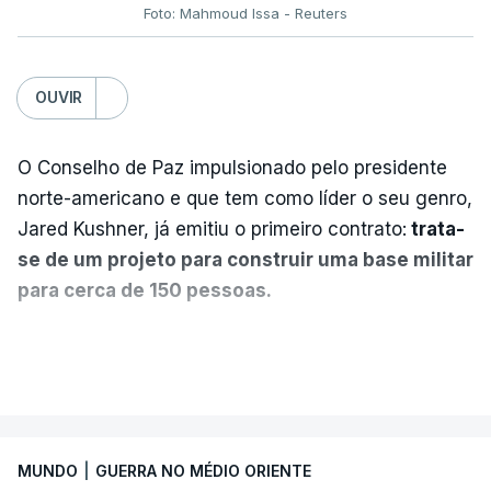
Foto: Mahmoud Issa - Reuters
OUVIR
O Conselho de Paz impulsionado pelo presidente
norte-americano e que tem como líder o seu genro,
Jared Kushner, já emitiu o primeiro contrato:
trata-
se de um projeto para construir uma base militar
para cerca de 150 pessoas.
Segundo o diário britânico
The Guardian
, este
VER MAIS
posto avançado deverá abrigar tropas
marroquinas. O contrato foi concedido à Arkel
International, uma empresa com sede no Louisiana
MUNDO
|
GUERRA NO MÉDIO ORIENTE
que já colaborou com a Administração norte-