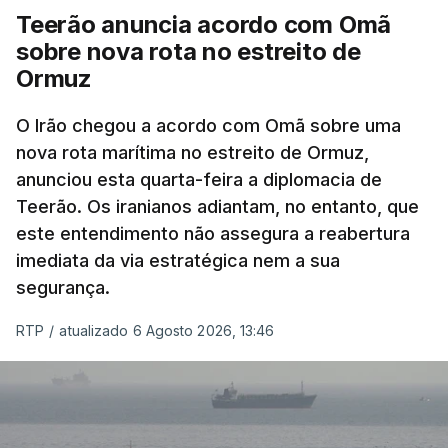
americana em projetos no Médio Oriente,
Teerão anuncia acordo com Omã
nomeadamente no Iraque.
sobre nova rota no estreito de
Ormuz
Com uma área muito reduzida,
esta pequena base
militar deverá ficar nos 60 por cento de
O Irão chegou a acordo com Omã sobre uma
nova rota marítima no estreito de Ormuz,
território de Gaza que Israel controla e a cerca
anunciou esta quarta-feira a diplomacia de
de 1,5 quilómetros da fronteira com Israel.
Teerão. Os iranianos adiantam, no entanto, que
Permite, desta forma, uma extração rápida em
este entendimento não assegura a reabertura
caso de ataque.
imediata da via estratégica nem a sua
segurança.
Segundo um funcionário do Conselho de Paz, a
organização está na “fase final de preparação de
RTP
/
atualizado 6 Agosto 2026, 13:46
vários contratos” e que um deles “diz respeito às
instalações de apoio à Força Internacional de
Estabilização”.