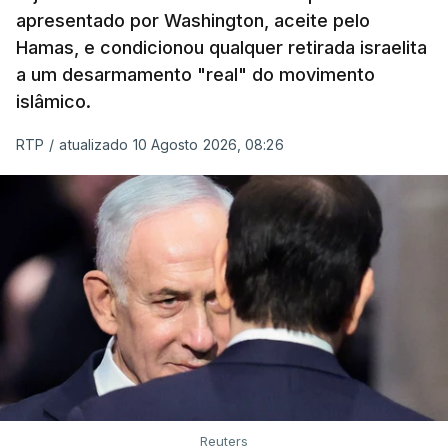
família.
apresentado por Washington, aceite pelo
Hamas, e condicionou qualquer retirada israelita
As imagens mostram Mojtaba Khamenei no que
a um desarmamento "real" do movimento
será uma aula religiosa, mas sem qualquer
islâmico.
indicação adicional.
RTP
/
atualizado 10 Agosto 2026, 08:26
ERRO
100
ERROR ON HTML5 MEDIA ELEMENT
ESTE CONTEÚDO ESTÁ NESTE
MOMENTO INDISPONÍVEL
Ao mesmo tempo é também divulgada a realização
Reuters
de um encontro entre o presidente Masoud