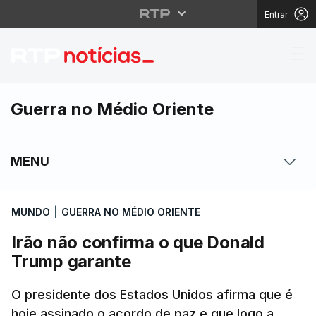
Entrar
Irão não confirma o q
Guerra no Médio Oriente
MENU
MUNDO
|
GUERRA NO MÉDIO ORIENTE
Irão não confirma o que Donald
Trump garante
O presidente dos Estados Unidos afirma que é
hoje assinado o acordo de paz e que logo a