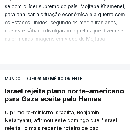
se com o líder supremo do país, Mojtaba Khamenei,
para analisar a situação económica e a guerra com
os Estados Unidos, segundo os media iranianos,
que este sábado divulgaram aquelas que dizem ser
as primeiras imagens em vídeo de Mojtaba
Khamenei desde o início da guerra.
VER MAIS
O vídeo de 12 segundos, sem aúdio, data ou local
de gravação, foi colocado pela agência de notícias
Mehr na rede social Telegram, como aquilo que
MUNDO
|
GUERRA NO MÉDIO ORIENTE
pode ser considerada uma resposta à imprensa
Israel rejeita plano norte-americano
israelita, que nos últimos tempos vem dando conta
para Gaza aceite pelo Hamas
de que o líder supremo iraniano estará em estado
crítico na sequência do bombardeamento que no
O primeiro-ministro israelita, Benjamin
último dia de fevereiro passado matou o pai, o
Netanyahu, afirmou este domingo que "Israel
ayatollah Ali Khamenei, e outros membros da
rejeita" o mais recente roteiro de paz