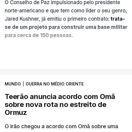
O Conselho de Paz impulsionado pelo presidente
norte-americano e que tem como líder o seu genro,
Jared Kushner, já emitiu o primeiro contrato:
trata-
se de um projeto para construir uma base militar
para cerca de 150 pessoas.
Segundo o diário britânico
The Guardian
, este
VER MAIS
posto avançado deverá abrigar tropas
marroquinas. O contrato foi concedido à Arkel
International, uma empresa com sede no Louisiana
MUNDO
|
GUERRA NO MÉDIO ORIENTE
que já colaborou com a Administração norte-
americana em projetos no Médio Oriente,
Teerão anuncia acordo com Omã
nomeadamente no Iraque.
sobre nova rota no estreito de
Ormuz
Com uma área muito reduzida,
esta pequena base
militar deverá ficar nos 60 por cento de
O Irão chegou a acordo com Omã sobre uma