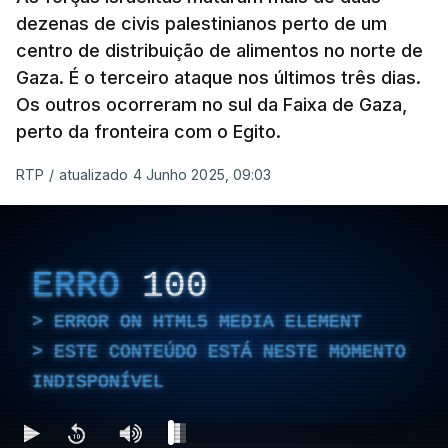
dezenas de civis palestinianos perto de um
centro de distribuição de alimentos no norte de
Gaza. É o terceiro ataque nos últimos três dias.
Os outros ocorreram no sul da Faixa de Gaza,
perto da fronteira com o Egito.
RTP
/
atualizado 4 Junho 2025, 09:03
ERRO
100
ERROR ON HTML5 MEDIA ELEMENT
ESTE CONTEÚDO ESTÁ NESTE MOMENTO
INDISPONÍVEL