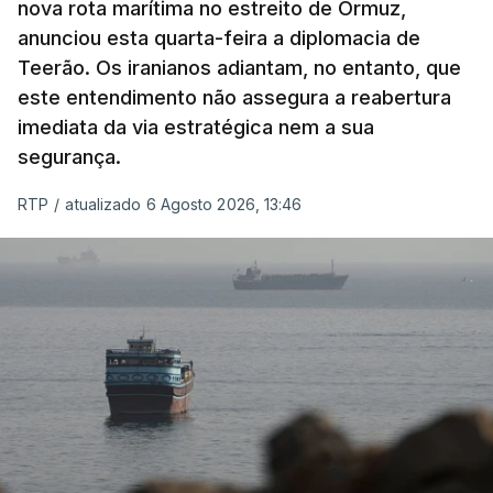
nova rota marítima no estreito de Ormuz,
território de Gaza que Israel controla e a cerca
anunciou esta quarta-feira a diplomacia de
de 1,5 quilómetros da fronteira com Israel.
Teerão. Os iranianos adiantam, no entanto, que
Permite, desta forma, uma extração rápida em
este entendimento não assegura a reabertura
caso de ataque.
imediata da via estratégica nem a sua
segurança.
Segundo um funcionário do Conselho de Paz, a
organização está na “fase final de preparação de
RTP
/
atualizado 6 Agosto 2026, 13:46
vários contratos” e que um deles “diz respeito às
instalações de apoio à Força Internacional de
Estabilização”.
“Este contrato será um dos muitos essenciais para
o futuro de Gaza”, acrescenta este funcionário.
Inicialmente, os
planos para esta base militar
para
uma futura Força Internacional de Estabilização