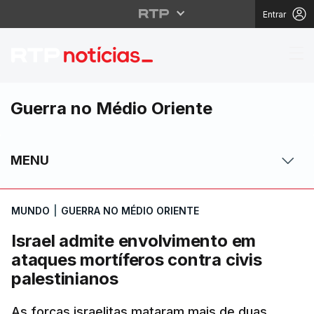
Entrar
Israel admite envolvim
Guerra no Médio Oriente
MENU
MUNDO
|
GUERRA NO MÉDIO ORIENTE
Israel admite envolvimento em
ataques mortíferos contra civis
palestinianos
As forças israelitas mataram mais de duas