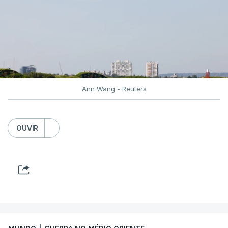
mantiver, juntamente com outras ações, que
descreveu como "agressivas e ameaçadoras".
Israel recusa plano para
Gaza apoiado pelos EUA
Teerão argumenta que o bloqueio iraniano ao
atualizado 5 Agosto 2026, 16:27
tráfego marítimo comercial foi uma consequência
da ofensiva militar dos Estados Unidos e de Israel,
Ann Wang - Reuters
iniciada a 28 de fevereiro.
"Conselho de Paz" de
Trump tranquiliza Israel após
preocupações sobre Gaza
No início de julho, com o retomar das hostilidades
OUVIR
atualizado 3 Agosto 2026, 23:57
entre Teerão e Washington, as autoridades
iranianas voltaram a bloquear o Estreito de Ormuz,
Faixa de Gaza. Hamas aceita
uma das principais rotas mundiais de comércio.
ser desarmado mas exige
saída de Israel
Ao longo dos últimos meses, os iranianos têm
31 Julho 2026, 21:52
insistido em assegurar algum tipo de controlo
sobre o Estreito de Ormuz que não detinham