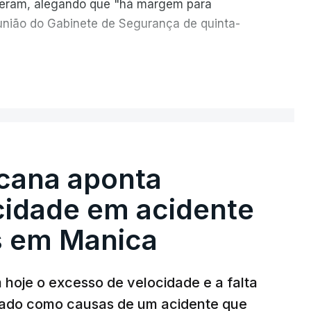
seram, alegando que "há margem para
reunião do Gabinete de Segurança de quinta-
necessidade de travar os ataques com vista à
ER MAIS
o Hamas.
e televisão israelita i24News, que também
, recordou na sexta-feira que, após a reunião,
e Israel para a entrada em Gaza da Força
cana aponta
ingente multinacional proposto no âmbito do
cidade em acidente
s em Manica
informaram, após a reunião do Gabinete de
do por Netanyahu exigiu durante a sessão de
os em Gaza, interrompidos desde segunda-
 hoje o excesso de velocidade e a falta
iado como causas de um acidente que