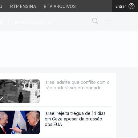
G
RTP ENSINA
RTP ARQUIVOS
Entrar
Abrir campo de
|
S
RTP
DESPORTO
erá ser prolongado
Israel admite que conflito com o
Irão poderá ser prolongado
Israel rejeita trégua de 14 dias
em Gaza apesar da pressão
dos EUA