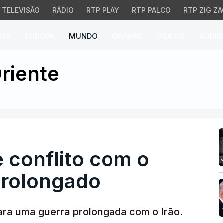
TELEVISÃO
RÁDIO
RTP PLAY
RTP PALCO
RTP ZIG ZA
026
EUROPA
MUNDO
OPINIÃO
VÍDEOS
ÁUDIO
conflito com o Irão pod
riente
e conflito com o
prolongado
ara uma guerra prolongada com o Irão.