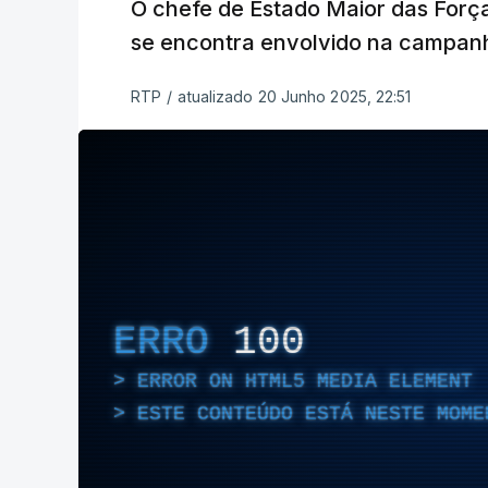
O chefe de Estado Maior das Força
se encontra envolvido na campanh
RTP
/
atualizado 20 Junho 2025, 22:51
ERRO
100
ERROR ON HTML5 MEDIA ELEMENT
ESTE CONTEÚDO ESTÁ NESTE MOME