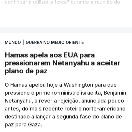
continuar a utilizar a força" durante a reunião do
Gabinete de Segurança de quinta-feira.
VER MAIS
A ideia de uma trégua tem a ver com a
necessidade de travar os ataques com vista à
aplicação do plano de desarmamento do Hamas.
MUNDO
|
GUERRA NO MÉDIO ORIENTE
Hamas apela aos EUA para
Além disso, o correspondente do canal de
pressionarem Netanyahu a aceitar
televisão israelita i24News, que também teve
plano de paz
acesso às deliberações do Gabinete, recordou na
sexta-feira que, após a reunião, ficou por decidir a
O Hamas apelou hoje a Washington para que
autorização formal de Israel para a entrada em
pressione o primeiro-ministro israelita, Benjamin
Gaza da Força Internacional de Estabilização, um
Netanyahu, a rever a rejeição, anunciada pouco
contingente multinacional proposto no âmbito do
antes, do mais recente roteiro norte-americano
Conselho da Paz promovido por Trump.
destinado a lançar a segunda fase do plano de
paz para Gaza.
Meios de comunicação social israelitas