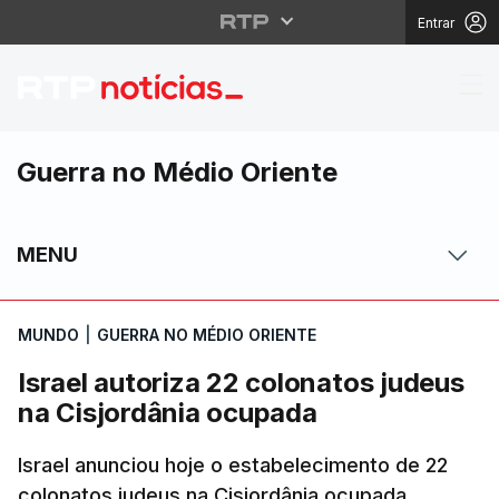
Entrar
Israel autoriza 22 col
Guerra no Médio Oriente
MENU
MUNDO
|
GUERRA NO MÉDIO ORIENTE
Israel autoriza 22 colonatos judeus
na Cisjordânia ocupada
Israel anunciou hoje o estabelecimento de 22
colonatos judeus na Cisjordânia ocupada,