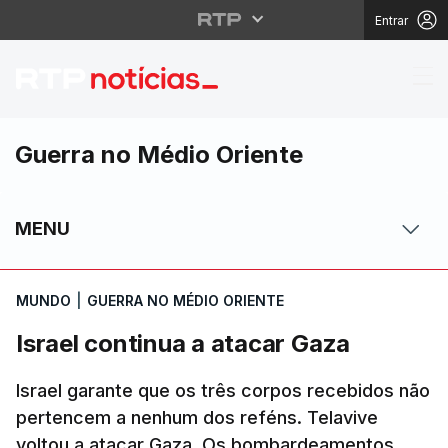
Entrar
Israel continua a atac
Guerra no Médio Oriente
MENU
MUNDO
|
GUERRA NO MÉDIO ORIENTE
Israel continua a atacar Gaza
Israel garante que os três corpos recebidos não
pertencem a nenhum dos reféns. Telavive
voltou a atacar Gaza. Os bombardeamentos