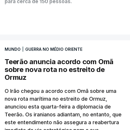
para cerca de 150 pessoas.
Segundo o diário britânico
The Guardian
, este
VER MAIS
posto avançado deverá abrigar tropas
marroquinas. O contrato foi concedido à Arkel
International, uma empresa com sede no Louisiana
MUNDO
|
GUERRA NO MÉDIO ORIENTE
que já colaborou com a Administração norte-
americana em projetos no Médio Oriente,
Teerão anuncia acordo com Omã
nomeadamente no Iraque.
sobre nova rota no estreito de
Ormuz
Com uma área muito reduzida,
esta pequena base
militar deverá ficar nos 60 por cento de
O Irão chegou a acordo com Omã sobre uma
nova rota marítima no estreito de Ormuz,
território de Gaza que Israel controla e a cerca
anunciou esta quarta-feira a diplomacia de
de 1,5 quilómetros da fronteira com Israel.
Teerão. Os iranianos adiantam, no entanto, que
Permite, desta forma, uma extração rápida em
este entendimento não assegura a reabertura
caso de ataque.