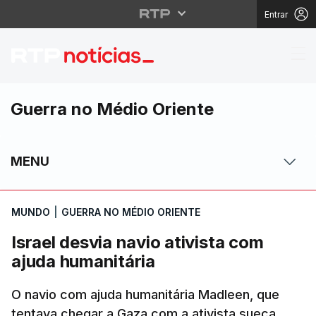
Entrar
Israel desvia navio ati
Guerra no Médio Oriente
MENU
MUNDO
|
GUERRA NO MÉDIO ORIENTE
Israel desvia navio ativista com
ajuda humanitária
O navio com ajuda humanitária Madleen, que
tentava chegar a Gaza com a ativista sueca