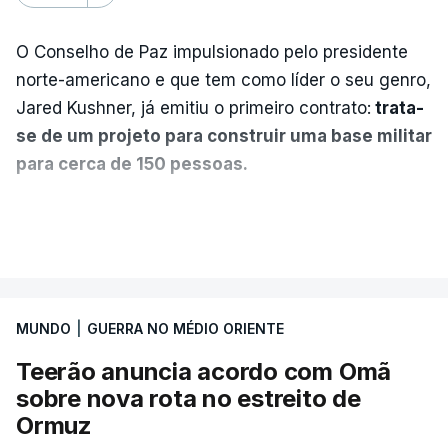
O Conselho de Paz impulsionado pelo presidente
norte-americano e que tem como líder o seu genro,
Jared Kushner, já emitiu o primeiro contrato:
trata-
se de um projeto para construir uma base militar
para cerca de 150 pessoas.
Segundo o diário britânico
The Guardian
, este
VER MAIS
posto avançado deverá abrigar tropas
marroquinas. O contrato foi concedido à Arkel
International, uma empresa com sede no Louisiana
MUNDO
|
GUERRA NO MÉDIO ORIENTE
que já colaborou com a Administração norte-
americana em projetos no Médio Oriente,
Teerão anuncia acordo com Omã
nomeadamente no Iraque.
sobre nova rota no estreito de
Ormuz
Com uma área muito reduzida,
esta pequena base