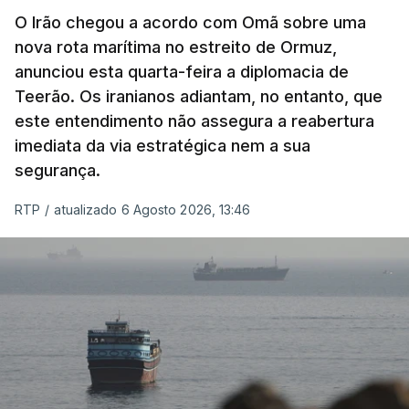
militar deverá ficar nos 60 por cento de
O Irão chegou a acordo com Omã sobre uma
nova rota marítima no estreito de Ormuz,
território de Gaza que Israel controla e a cerca
anunciou esta quarta-feira a diplomacia de
de 1,5 quilómetros da fronteira com Israel.
Teerão. Os iranianos adiantam, no entanto, que
Permite, desta forma, uma extração rápida em
este entendimento não assegura a reabertura
caso de ataque.
imediata da via estratégica nem a sua
segurança.
Segundo um funcionário do Conselho de Paz, a
organização está na “fase final de preparação de
RTP
/
atualizado 6 Agosto 2026, 13:46
vários contratos” e que um deles “diz respeito às
instalações de apoio à Força Internacional de
Estabilização”.
“Este contrato será um dos muitos essenciais para
o futuro de Gaza”, acrescenta este funcionário.
Inicialmente, os
planos para esta base militar
para