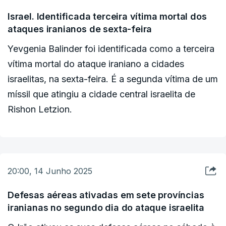
De acordo com um comunicado do seu gabinete,
Erdogan disse a Trump que a Turquia apoia a
Israel. Identificada terceira vítima mortal dos
ataques iranianos de sexta-feira
visão dos EUA de que as negociações nucleares
devem continuar para resolver o diferendo e que
Yevgenia Balinder foi identificada como a terceira
Ancara está pronta para fazer a sua parte para
vítima mortal do ataque iraniano a cidades
evitar uma escalada descontrolada.
israelitas, na sexta-feira. É a segunda vítima de um
míssil que atingiu a cidade central israelita de
Ao príncipe herdeiro da Arábia Saudita e ao
Rishon Letzion.
presidente iraniano, Erdogan disse que o primeiro-
ministro Benjamin Netanyahu é o grande
responsável pelo deteriorar das realções no
Médio Oriente.
20:00, 14 Junho 2025
Defesas aéreas ativadas em sete províncias
iranianas no segundo dia do ataque israelita