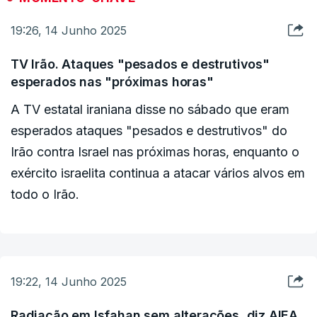
mostrando o que alegavam ser uma nova
19:26, 14 Junho 2025
instalação subterrânea de mísseis.
TV Irão. Ataques "pesados e destrutivos"
O exército israelita tem estado a centrar este
esperados nas "próximas horas"
sábado os seus ataques em alvos militares ligados
A TV estatal iraniana disse no sábado que eram
ao lançamento de mísseis balísticos, que o seu
esperados ataques "pesados ​​e destrutivos" do
próprio sistema de defesa aérea Iron Dome tem
Irão contra Israel nas próximas horas, enquanto o
dificuldade em interceptar.
exército israelita continua a atacar vários alvos em
todo o Irão.
Sobre o bombardeamento de Khorramabad, o
General Defrin afirmou que "o local foi atingido e
os altos funcionários a ele associados também
foram eliminados", referindo que dezenas de
19:22, 14 Junho 2025
outros locais de lançamento de mísseis "também
foram destruídos".
Radiação em Isfahan sem alterações, diz AIEA