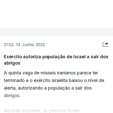
As equipas de bombeiros estão a caminho,
informou a unidade.
VER MAIS
Há relatos de pelo menos um ferido grave e 13
feridos ligeiros.
21:52, 14 Junho 2025
Exército autoriza população de Israel a sair dos
abrigos
A quinta vaga de mísseis iranianos parece ter
terminado e o exército israelita baixou o nível de
alerta, autorizando a população a sair dos
abrigos.
Noutras ocasiões, as pessoas foram