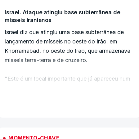
Israel. Ataque atingiu base subterrânea de
mísseis iranianos
Israel diz que atingiu uma base subterrânea de
lançamento de mísseis no oeste do Irão. em
Khorramabad, no oeste do Irão, que armazenava
mísseis terra-terra e de cruzeiro.
"Este é um local importante que já apareceu num
vídeo de propaganda do regime iraniano no
passado", disse o porta-voz militar israelita, o
VER MAIS
brigadeiro-general Effie Defrin, aos jornalistas,
aparentemente referindo-se a imagens divulgadas
no início deste ano pela Guarda Revolucionária, o
exército ideológico da República Islâmica,
MOMENTO-CHAVE