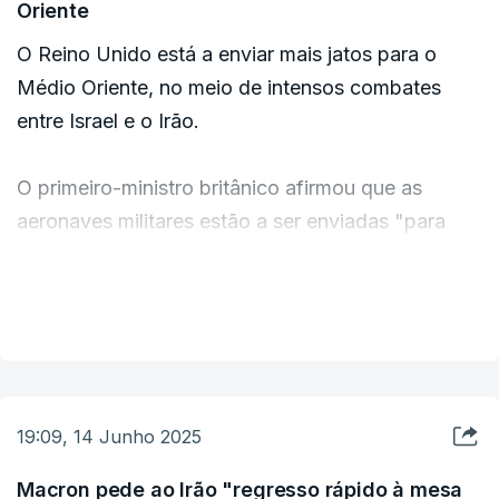
Oriente
O Reino Unido está a enviar mais jatos para o
Médio Oriente, no meio de intensos combates
entre Israel e o Irão.
O primeiro-ministro britânico afirmou que as
aeronaves militares estão a ser enviadas "para
apoio de contingência em toda a região".
VER MAIS
O Reino Unido já possui jatos da RAF na região,
no âmbito da Operação Shader.
A caminho da Cimeira do G7, que começa amanhã
19:09, 14 Junho 2025
no Canadá, Keir Starmer disse aos jornalistas que
a situação está a evoluir rapidamente e que há
Macron pede ao Irão "regresso rápido à mesa