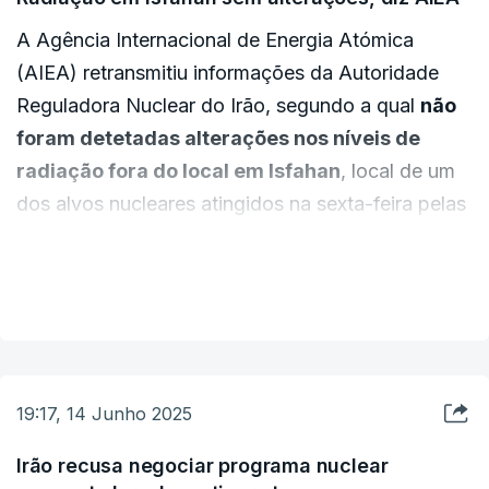
A Agência Internacional de Energia Atómica
O exército alegou que o local albergava "túneis de
(AIEA) retransmitiu informações da Autoridade
armazenamento para mísseis terra-terra e mísseis
Reguladora Nuclear do Irão, segundo a qual
não
de cruzeiro, bem como várias plataformas de
foram detetadas alterações nos níveis de
lançamento".
radiação fora do local em Isfahan
, local de um
dos alvos nucleares atingidos na sexta-feira pelas
No início do dia de sábado, o exército israelita
forças israelitas.
afirmou ter morto mais de 20 comandantes
VER MAIS
seniores das forças de segurança iranianas, bem
Anteriormente, a AIEA tinha informado que quatro
como nove cientistas nucleares, em ataques ao
edifícios críticos na central nuclear de Isfahan
Irão desde o início do ataque maciço lançado na
foram danificados, incluindo uma instalação de
sexta-feira.
conversão de urânio e uma fábrica de placas de
19:17, 14 Junho 2025
combustível.
Irão recusa negociar programa nuclear