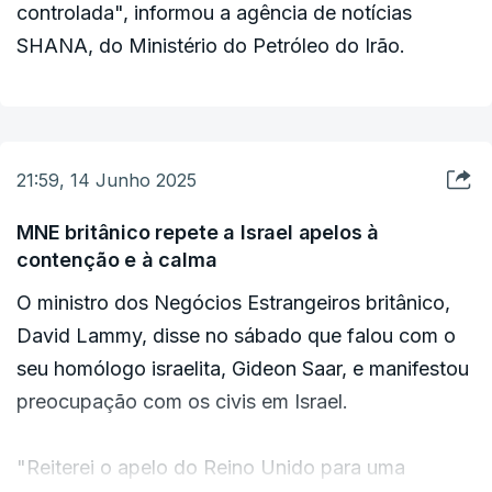
controlada", informou a agência de notícias
os EUA sobre o programa nuclear, como
SHANA, do Ministério do Petróleo do Irão.
defendeu que apenas o diálogo pode evitar que
Teerão desenvolva armas atómicas.
21:59, 14 Junho 2025
MNE britânico repete a Israel apelos à
contenção e à calma
O ministro dos Negócios Estrangeiros britânico,
David Lammy, disse no sábado que falou com o
seu homólogo israelita, Gideon Saar, e manifestou
preocupação com os civis em Israel.
"Reiterei o apelo do Reino Unido para uma