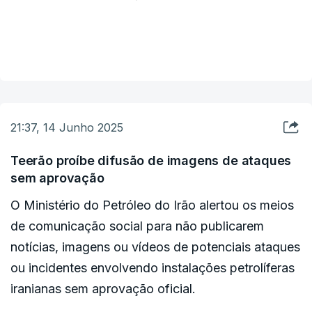
aconselhadas a manter-se próximo dos abrigos.
VER MAIS
A polícia relata testemunhos de uma explosão
registada no norte do país, sem confirmar vítimas
ou sequer se se deveu ao mais recente ataque
iraniano.
21:37, 14 Junho 2025
Teerão proíbe difusão de imagens de ataques
sem aprovação
O Ministério do Petróleo do Irão alertou os meios
de comunicação social para não publicarem
notícias, imagens ou vídeos de potenciais ataques
ou incidentes envolvendo instalações petrolíferas
iranianas sem aprovação oficial.