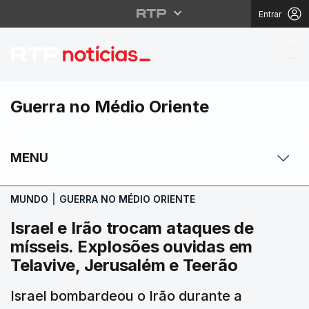
Entrar
Israel e Irão trocam a
Guerra no Médio Oriente
MENU
MUNDO
|
GUERRA NO MÉDIO ORIENTE
Israel e Irão trocam ataques de
mísseis. Explosões ouvidas em
Telavive, Jerusalém e Teerão
Israel bombardeou o Irão durante a