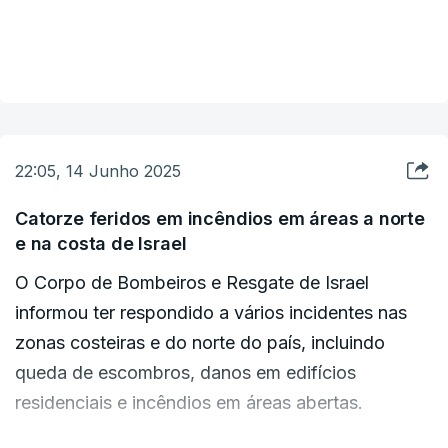
redução das tensões no Médio Oriente", disse
Lammy numa publicação na plataforma de redes
VER MAIS
sociais X.
"Agora é tempo de contenção, calma e regresso à
diplomacia", acrescentou.
22:05, 14 Junho 2025
Catorze feridos em incêndios em áreas a norte
e na costa de Israel
O Corpo de Bombeiros e Resgate de Israel
informou ter respondido a vários incidentes nas
zonas costeiras e do norte do país, incluindo
queda de escombros, danos em edifícios
residenciais e incêndios em áreas abertas.