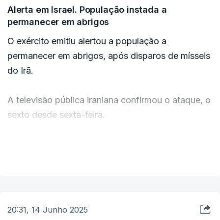
Alerta em Israel. População instada a
permanecer em abrigos
O exército emitiu alertou a população a
permanecer em abrigos, após disparos de mísseis
do Irã.
A televisão pública iraniana confirmou o ataque, o
sexto desde sexta-feira.
"Começou uma nova vaga da Operação
VER MAIS
Promessa Honesta 3", disse a televisão estatal,
referindo-se ao nome escolhido para o primeiro
ataque do Irão contra território israelita no ano
passado.
20:31, 14 Junho 2025