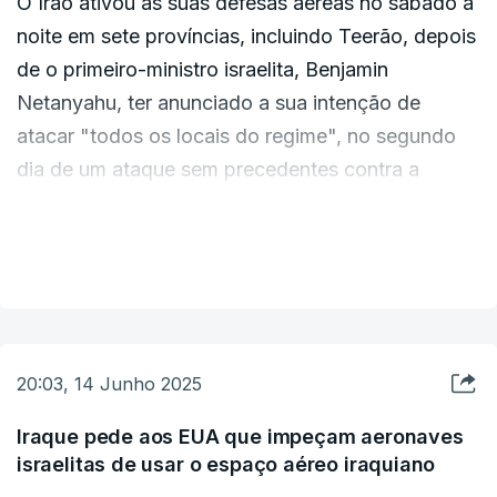
O Irão ativou as suas defesas aéreas no sábado à
noite em sete províncias, incluindo Teerão, depois
de o primeiro-ministro israelita, Benjamin
Netanyahu, ter anunciado a sua intenção de
atacar "todos os locais do regime", no segundo
dia de um ataque sem precedentes contra a
República Islâmica.
VER MAIS
O presidente iraniano, Massoud Pezeshkian,
prometeu uma resposta "mais forte" contra Israel
se o seu exército continuasse com os seus
ataques mortais.
20:03, 14 Junho 2025
A Força Aérea israelita atacou vários locais no
Iraque pede aos EUA que impeçam aeronaves
israelitas de usar o espaço aéreo iraquiano
sábado, principalmente sistemas de defesa aérea