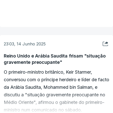
durante a madrugada, lançando os cidadãos
israelitas para os abrigos.
A maioria dos
VER MAIS
projéteis terá sido intercetada, tendo-se
registado um incidente na Galileia Ocidental,
onde pelo menos um edifício de habitação foi
atingido. Uma mulher de 20 anos morreu
e sete
23:03, 14 Junho 2025
outras pessoas foram retiradas dos escombros,
tendo sido hospitalizadas com ferimentos ligeiros.
Reino Unido e Arábia Saudita frisam "situação
gravemente preocupante"
Ao todo 13 pessoas ficaram feridas.
O primeiro-ministro britânico, Keir Starmer,
Ao mesmo tempo que sofria o ataque iraniano,
conversou com o príncipe herdeiro e líder de facto
Israel atacou com caças depósitos de petróleo
da Arábia Saudita, Mohammed bin Salman, e
perto de Teerão. O Ministério do Petróleo do Irão
discutiu a "situação gravemente preocupante no
reportou estragos mínimos, devido à escassez de
Médio Oriente", afirmou o gabinete do primeiro-
combustível nos depósitos.
ministro num comunicado no sábado.