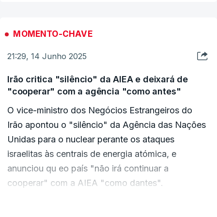
MDA sobre vítimas. As equipas do MDA foram
acionadas para realizar buscas em dois locais
MOMENTO-CHAVE
onde houve relatos."
21:29, 14 Junho 2025
Edifícios de habitação terão sido atingidos por
Irão critica "silêncio" da AIEA e deixará de
projéteis no norte. Uma pessoa terá ficado
"cooperar" com a agência "como antes"
gravemente ferida.
O vice-ministro dos Negócios Estrangeiros do
Irão apontou o "silêncio" da Agência das Nações
Unidas para o nuclear perante os ataques
israelitas às centrais de energia atómica, e
anunciou qu eo país "não irá continuar a
cooperar" com a AIEA "como dantes".
A Agência tem estado em contacto com as
VER MAIS