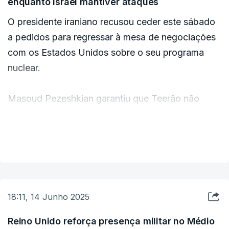
enquanto Israel mantiver ataques
"Tal como em Natanz, não se espera um
aumento da radiação fora do local"
, afirmou a
O presidente iraniano recusou ceder este sábado
agência numa publicação no X.
a pedidos para regressar à mesa de negociações
com os Estados Unidos sobre o seu programa
Várias instalações nucleares iranianas estão
nuclear.
localizadas em Isfahan, que o Irão afirma serem
utilizadas para fins puramente pacíficos. Israel e
Masoud Pezeshkian garantiu que Teerão não
potências ocidentais suspeitem há muito tempo
voltará a conversar enquanto Israel mantiver os
que Teerão esteja contudo a desenvolver
ataques contra as suas onstalações militares e
VER MAIS
secretamente armas nucleares.
nucleares, iniciados sexta-feira.
18:11, 14 Junho 2025
Reino Unido reforça presença militar no Médio