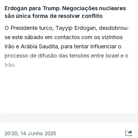
Erdogan para Trump. Negociações nucleares
são única forma de resolver conflito
O Presidente turco, Tayyip Erdogan, desdobrou-
se este sábado em contactos com os vizinhos
Irão e Arábia Saudita, para tentar influenciar o
processo de difusão das tensões entre Israel e o
Irão.
Num telefonema com o Presidente norte-
americano, Donald Trump, Erdogan afirmou que a
VER MAIS
Turquia vê as negociações nucleares como a
única forma de resolver o conflito entre Israel e o
Irão, informou o gabinete de Erdogan.
20:20, 14 Junho 2025