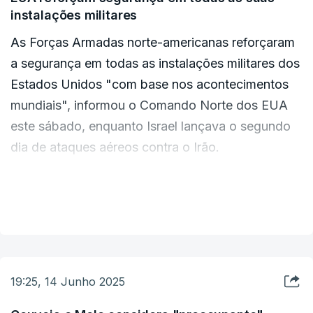
instalações militares
As Forças Armadas norte-americanas reforçaram
a segurança em todas as instalações militares dos
Estados Unidos "com base nos acontecimentos
mundiais", informou o Comando Norte dos EUA
este sábado, enquanto Israel lançava o segundo
dia de ataques aéreos contra o Irão.
O Comando Norte dos EUA, que supervisiona a
VER MAIS
defesa do território continental dos EUA e do
Alasca, afirmou em comunicado que os
funcionários e visitantes "devem planear medidas
de segurança reforçadas" nas suas instalações
19:25, 14 Junho 2025
"e/ou tempos de espera mais longos" para entrar