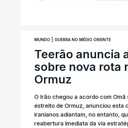
marroquinas. O contrato foi concedido à
Louisiana que já colaborou com a Admin
V
Médio Oriente, nomeadamente no Iraqu
Com uma área muito reduzida,
esta peq
|
MUNDO
GUERRA NO MÉDIO ORIENTE
cento de território de Gaza que Israel
Teerão anuncia
fronteira com Israel. Permite, desta 
ataque.
sobre nova rota 
Ormuz
Segundo um funcionário do Conselho de P
preparação de vários contratos” e que um
Força Internacional de Estabilização”.
O Irão chegou a acordo com Omã 
estreito de Ormuz, anunciou esta q
“Este contrato será um dos muitos essen
iranianos adiantam, no entanto, q
funcionário.
reabertura imediata da via estrat