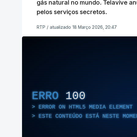
gás natural no mundo. Telavive an
pelos serviços secretos.
RTP
/
atualizado 18 Março 2026, 20:47
ERRO
100
ERROR ON HTML5 MEDIA ELEMENT
ESTE CONTEÚDO ESTÁ NESTE MOME