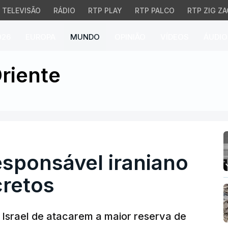
TELEVISÃO
RÁDIO
RTP PLAY
RTP PALCO
RTP ZIG ZA
026
EUROPA
MUNDO
OPINIÃO
VÍDEOS
ÁUDIO
sponsável iraniano dos 
riente
responsável iraniano
cretos
 Israel de atacarem a maior reserva de