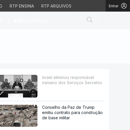
G
RTP ENSINA
RTP ARQUIVOS
Entrar
Abrir campo de
|
S
RTP
DESPORTO
Serviços Secretos
Israel eliminou responsável
iraniano dos Serviços Secretos
Conselho da Paz de Trump
emitiu contrato para construção
de base militar