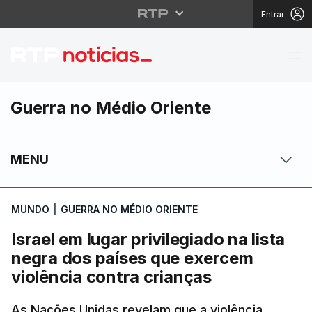
Entrar
Israel em lugar privil
Guerra no Médio Oriente
MENU
MUNDO
|
GUERRA NO MÉDIO ORIENTE
Israel em lugar privilegiado na lista
negra dos países que exercem
violência contra crianças
As Nações Unidas revelam que a violência