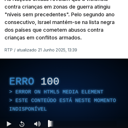
contra crianças em zonas de guerra atingiu
"níveis sem precedentes". Pelo segundo ano
consecutivo, Israel mantém-se na lista negra
dos países que cometem abusos contra
crianças em conflitos armados.
RTP
/
atualizado 21 Junho 2025, 13:39
ERRO
100
ERROR ON HTML5 MEDIA ELEMENT
ESTE CONTEÚDO ESTÁ NESTE MOMENTO
INDISPONÍVEL