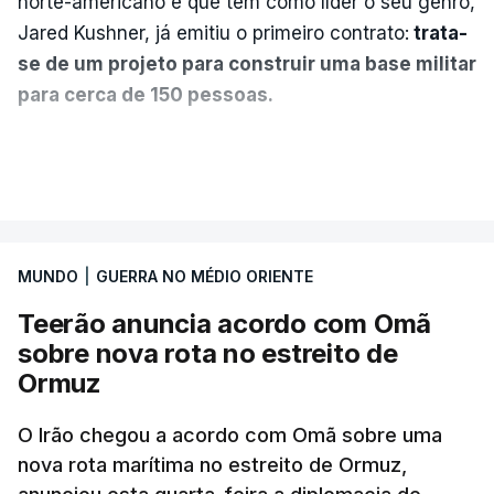
norte-americano e que tem como líder o seu genro,
Jared Kushner, já emitiu o primeiro contrato:
trata-
se de um projeto para construir uma base militar
para cerca de 150 pessoas.
Segundo o diário britânico
The Guardian
, este
VER MAIS
posto avançado deverá abrigar tropas
marroquinas. O contrato foi concedido à Arkel
International, uma empresa com sede no Louisiana
MUNDO
|
GUERRA NO MÉDIO ORIENTE
que já colaborou com a Administração norte-
americana em projetos no Médio Oriente,
Teerão anuncia acordo com Omã
nomeadamente no Iraque.
sobre nova rota no estreito de
Ormuz
Com uma área muito reduzida,
esta pequena base
militar deverá ficar nos 60 por cento de
O Irão chegou a acordo com Omã sobre uma
nova rota marítima no estreito de Ormuz,
território de Gaza que Israel controla e a cerca